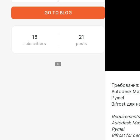
GO TO BLOG
18
21
subscribers
posts
Требования:
Autodesk Ma
Pymel
Bifrost для 
Requirements
Autodesk May
Pymel
Bifrost for ce