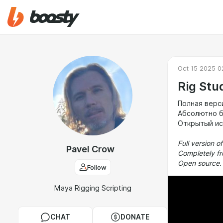
Oct 15 2025 0
Rig Stu
Полная верси
Абсолютно б
Открытый ис
Full version o
Pavel Crow
Completely fr
Open source.
Follow
Maya Rigging Scripting
CHAT
DONATE