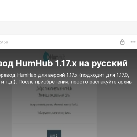
5:59
од HumHub 1.17.x на русский
ревод HumHub для версий 1.17.x (подходит для 1.17.0,
17.2 и т.д.). После приобретения, просто распакуйте архив