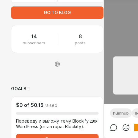
GO TO BLOG
14
8
subscribers
posts
GOALS
1
$0
of
$0.15
raised
humhub
п
Переведу и выложу тему Blockify для
WordPress (от автора: Blockify).