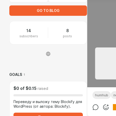
GO TO BLOG
14
8
subscribers
posts
GOALS
1
$0
of
$0.15
raised
humhub
п
Переведу и выложу тему Blockify для
WordPress (от автора: Blockify).