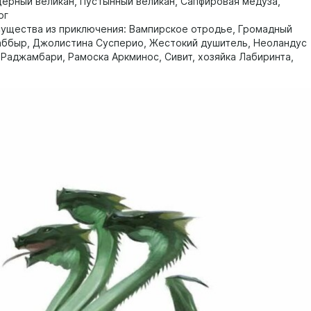
щерный великан, Пустынный великан, Сапфировая медуза,
ог
ущества из приключения: Вампирское отродье, Громадный
аббыр, Джолистина Сусперио, Жестокий душитель, Неоландус
 Раджамбари, Рамоска Аркминос, Сивит, хозяйка Лабиринта,