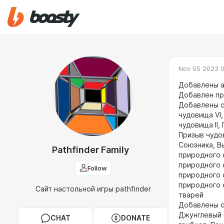
Nov 05 2023 
Добавлены а
Добавлен пр
Добавлены с
чудовища VI,
чудовища II,
Призыв чудо
Союзника, В
Pathfinder Family
природного с
природного с
Follow
природного 
природного с
Сайт настольной игры pathfinder
тварей
Добавлены с
Джунглевый 
CHAT
DONATE