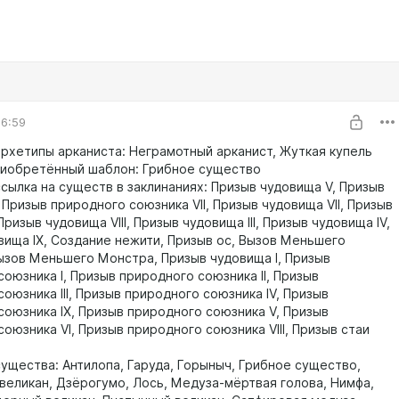
06:59
рхетипы арканиста: Неграмотный арканист, Жуткая купель
иобретённый шаблон: Грибное существо
сылка на существ в заклинаниях: Призыв чудовища V, Призыв
 Призыв природного союзника VII, Призыв чудовища VII, Призыв
 Призыв чудовища VIII, Призыв чудовища III, Призыв чудовища IV,
вища IX, Создание нежити, Призыв ос, Вызов Меньшего
ызов Меньшего Монстра, Призыв чудовища I, Призыв
оюзника I, Призыв природного союзника II, Призыв
оюзника III, Призыв природного союзника IV, Призыв
союзника IX, Призыв природного союзника V, Призыв
оюзника VI, Призыв природного союзника VIII, Призыв стаи
ущества: Антилопа, Гаруда, Горыныч, Грибное существо,
великан, Дзёрогумо, Лось, Медуза-мёртвая голова, Нимфа,