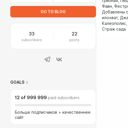
грибная, Пе
Фавн, Фестр
GO TO BLOG
Добавлены с
илохват, Дж
Калеополис,
Страж сада
33
22
subscribers
posts
GOALS
2
12
of
999 999
paid subscribers
Больше подписчиков = качественнее
сайт