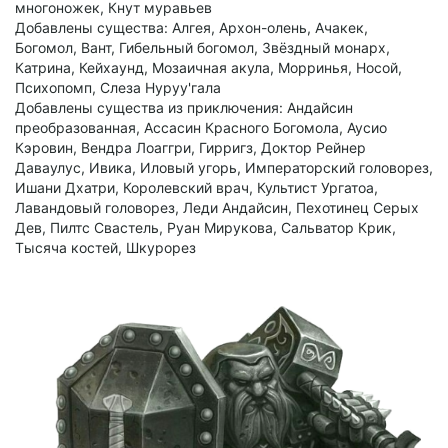
многоножек, Кнут муравьев
Добавлены существа: Алгея, Архон-олень, Ачакек,
Богомол, Вант, Гибельный богомол, Звёздный монарх,
Катрина, Кейхаунд, Мозаичная акула, Морринья, Носой,
Психопомп, Слеза Нуруу'гала
Добавлены существа из приключения: Андайсин
преобразованная, Ассасин Красного Богомола, Аусио
Кэровин, Вендра Лоаггри, Гирригз, Доктор Рейнер
Даваулус, Ивика, Иловый угорь, Императорский головорез,
Ишани Дхатри, Королевский врач, Культист Ургатоа,
Лавандовый головорез, Леди Андайсин, Пехотинец Серых
Дев, Пилтс Свастель, Руан Мирукова, Сальватор Крик,
Тысяча костей, Шкурорез