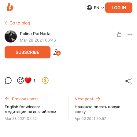
LOG IN
EN
Go to blog
Polina ParNada
Mar 28 2021 06:46
SUBSCRIBE
Магия и русский язык
Level required:
1
Подкаст - размышление, подкаст - приглашение к
Неофит
обсуждению!
Я тут недавно задумалась как владение собственно
SUBSCRIBE
Previous post
Next post
языком (в смысле умением говорит
English for wiccan:
Начинаю писать новую
медитации на английском
книгу
Mar 28 2021 05:52
Apr 02 2021 20:57