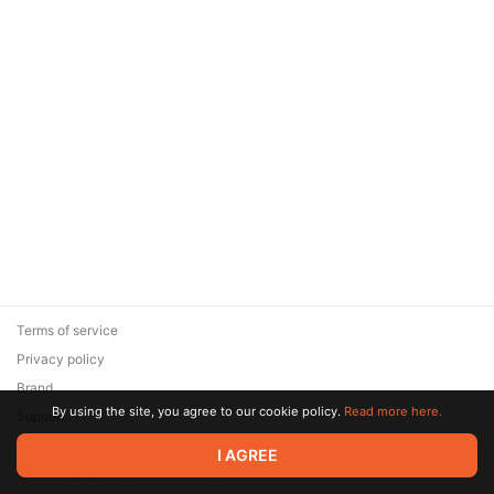
Terms of service
Privacy policy
Brand
By using the site, you agree to our cookie policy.
Read more here.
Support
© 2026 Zaya Solutions Limited. All rights reserved. All trademarks
I AGREE
are the property of their respective owners.