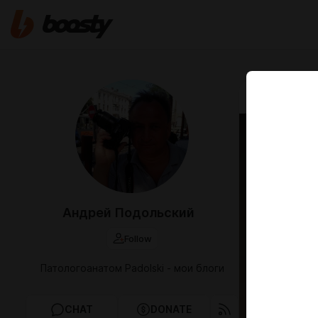
Jul 23 2024 0
Собр
Просто кр
Андрей Подольский
Follow
Патологоанатом Padolski - мои блоги
CHAT
DONATE