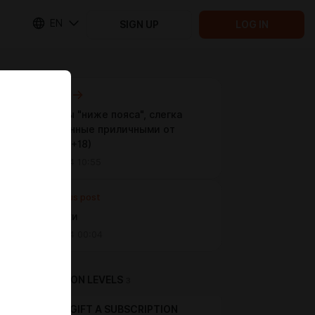
EN
SIGN UP
LOG IN
Next post
Анекдоты "ниже пояса", слегка
разбавленные приличными от
Padolski (+18)
Jul 23 2024 10:55
Previous post
Полублики
Jul 23 2024 00:04
SUBSCRIPTION LEVELS
3
GIFT A SUBSCRIPTION