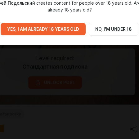
рей Подольский
creates content for people over 18 years old. Ar
already 18 years old?
YES, I AM ALREADY 18 YEARS OLD
NO, I'M UNDER 18
Level required:
Стандартная подписка
UNLOCK POST
атуировки