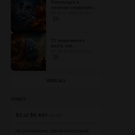
Революция в
лечении ожирения:
$0.39 or subscription
как новые
препараты меняют
1
взгляд на
воспаление и
здоровье сердца
От кишечника к
мозгу: как
$0.39 or subscription
естественные
вещества
1
останавливают
эпилепсию и
восстанавливают
нервные клетки
VIEW ALL
GOALS
1
$0
of
$6 443
raised
На реализацию одной новогодней