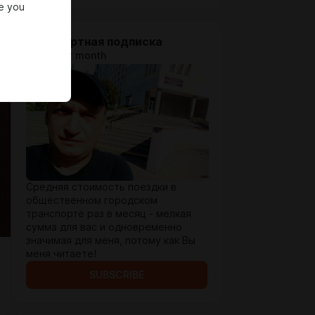
e you
Стандартная подписка
$1.42 per month
Средняя стоимость поездки в
общественном городском
транспорте раз в месяц - мелкая
сумма для вас и одновременно
значимая для меня, потому как Вы
меня читаете!
SUBSCRIBE