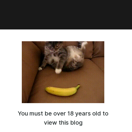
3:56
аться
асивые наколки.
You must be over 18 years old to
view this blog