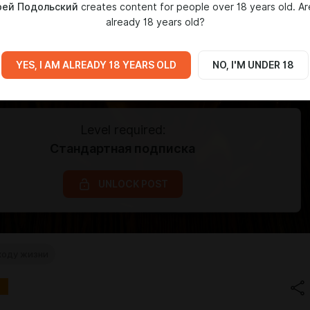
рей Подольский
creates content for people over 18 years old. Ar
already 18 years old?
YES, I AM ALREADY 18 YEARS OLD
NO, I'M UNDER 18
Level required:
Стандартная подписка
UNLOCK POST
ходу жизни