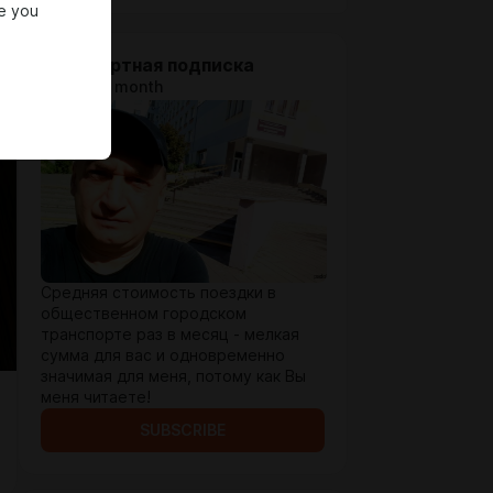
e you
Стандартная подписка
$1.41 per month
Средняя стоимость поездки в
общественном городском
транспорте раз в месяц - мелкая
сумма для вас и одновременно
значимая для меня, потому как Вы
меня читаете!
SUBSCRIBE