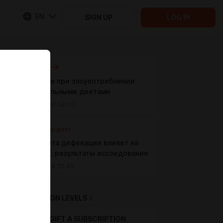
EN
SIGN UP
LOG IN
Next post
Опасности при злоупотреблении
экстремальными диетами
Aug 13 2024 02:33
Previous post
Как частота дефекации влияет на
здоровье: результаты исследования
Aug 12 2024 12:45
SUBSCRIPTION LEVELS
3
GIFT A SUBSCRIPTION