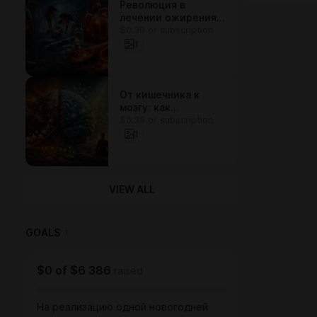
Революция в
лечении ожирения:
$0.39 or subscription
как новые
препараты меняют
1
взгляд на
воспаление и
здоровье сердца
От кишечника к
мозгу: как
$0.39 or subscription
естественные
вещества
1
останавливают
эпилепсию и
восстанавливают
нервные клетки
VIEW ALL
GOALS
1
$0
of
$6 386
raised
На реализацию одной новогодней