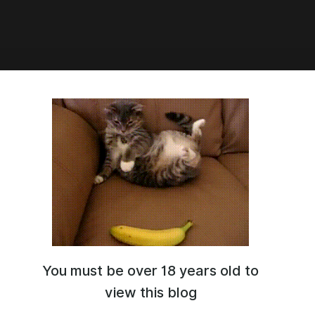
0:23
ироде возникновения
ащений или вариантов норм
You must be over 18 years old to
view this blog