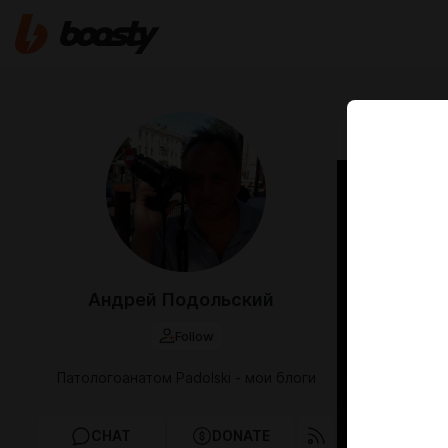
Aug 12 2024 2
О пр
извр
Андрей Подольский
Follow
Патологоанатом Padolski - мои блоги
CHAT
DONATE