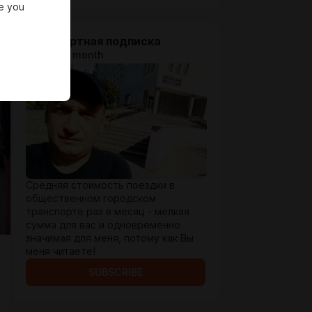
e you
Стандартная подписка
$1.41 per month
Средняя стоимость поездки в
общественном городском
транспорте раз в месяц - мелкая
сумма для вас и одновременно
значимая для меня, потому как Вы
меня читаете!
SUBSCRIBE