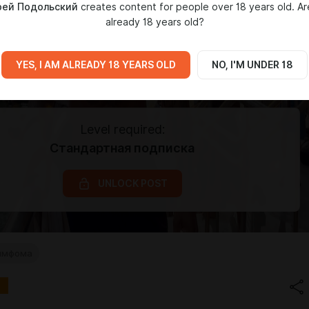
рей Подольский
creates content for people over 18 years old. Ar
already 18 years old?
YES, I AM ALREADY 18 YEARS OLD
NO, I'M UNDER 18
Level required:
Стандартная подписка
UNLOCK POST
имфома