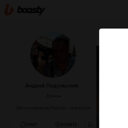
Jul 23 2024 12
Истор
физи
диаг
Андрей Подольский
обсу
Follow
История о
всем зако
Патологоанатом Padolski - мои блоги
CHAT
DONATE