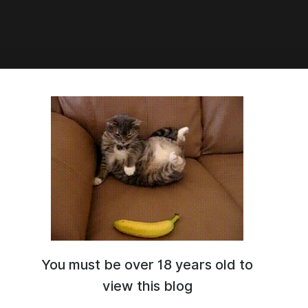
:41
ия Говинда Сандху: от пика
ческой формы до
ностики рака — важность
ждения симптомов
нкопациента, который не должен был им стать по
нам логики.
You must be over 18 years old to
view this blog