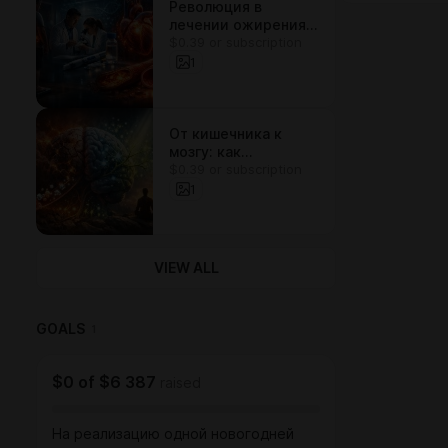
Революция в
лечении ожирения:
$0.39 or subscription
как новые
препараты меняют
1
взгляд на
воспаление и
здоровье сердца
От кишечника к
мозгу: как
$0.39 or subscription
естественные
вещества
1
останавливают
эпилепсию и
восстанавливают
нервные клетки
VIEW ALL
GOALS
1
$0
of
$6 387
raised
На реализацию одной новогодней