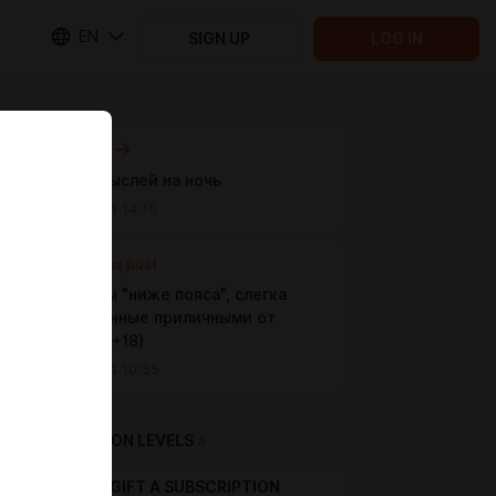
EN
SIGN UP
LOG IN
Next post
Работа мыслей на ночь
Jul 23 2024 14:15
Previous post
Анекдоты "ниже пояса", слегка
разбавленные приличными от
Padolski (+18)
Jul 23 2024 10:55
SUBSCRIPTION LEVELS
3
GIFT A SUBSCRIPTION