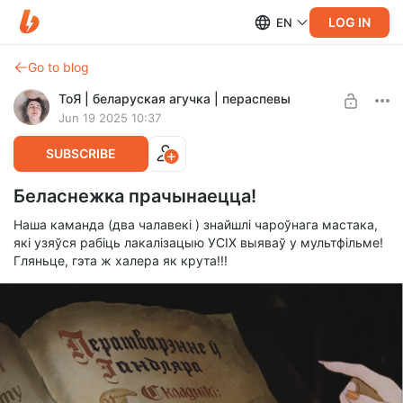
LOG IN
EN
Go to blog
ТоЯ | беларуская агучка | пераспевы
Jun 19 2025 10:37
SUBSCRIBE
Беласнежка прачынаецца!
Наша каманда (два чалавекі ) знайшлі чароўнага мастака,
які узяўся рабіць лакалізацыю УСІХ выяваў у мультфільме!
Гляньце, гэта ж халера як крута!!!