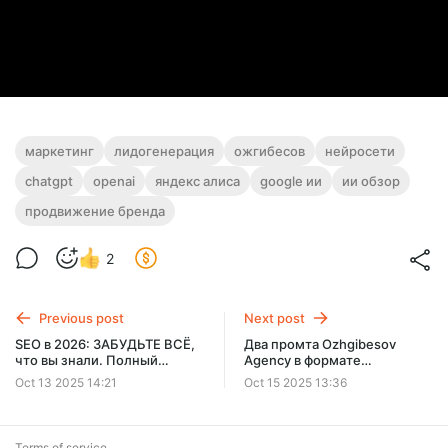
маркетинг
лидогенерация
ожгибесов
нейросети
chatgpt
openai
яндекс алиса
google ии
ии обзор
продвижение бренда
2
Previous post
Next post
SEO в 2026: ЗАБУДЬТЕ ВСЁ,
Два промта Ozhgibesov
что вы знали. Полный
Agency в формате
разбор новой аналитики.
Markdown: Изучение
Oct 13 2025 14:21
Oct 15 2025 13:36
Telegram—каналов →
таблица (батчами по 30) +
сохранение; Изучение
любого исследования в ИИ.
Terms of service