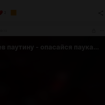
2
09:13
в паутину - опасайся паука...