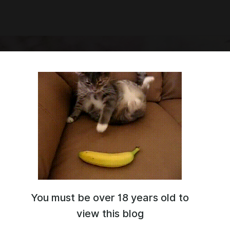
You must be over 18 years old to
ваты писать же не надо, да? Х)
view this blog
 знакомиться!
ец, жнец и на дуде игрец, но все это называют косплеем!