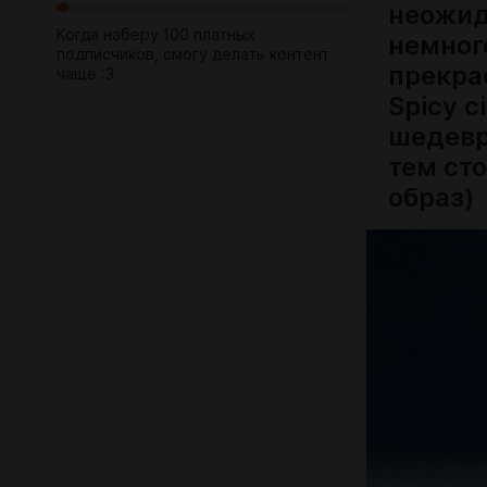
неожид
Когда наберу 100 платных
немног
подписчиков, смогу делать контент
прекра
чаще :3
Spicy c
шедевр
тем ст
образ)