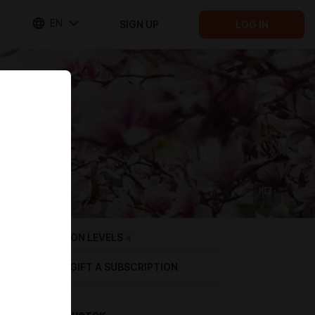
EN
SIGN UP
LOG IN
SUBSCRIPTION LEVELS
4
GIFT A SUBSCRIPTION
Звон монеток