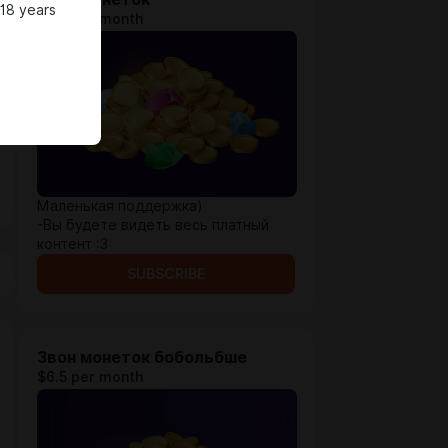
 18 years
$2.6 per month
Маленькая поддержка)
-Вы будете видеть весь платный
контент :3
SUBSCRIBE
Звон монеток бобольбше
$6.5 per month