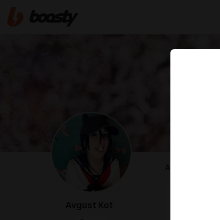
ABOUT
Рост вес обх
Avgust Kot
Котик, давай
Я Август, шв