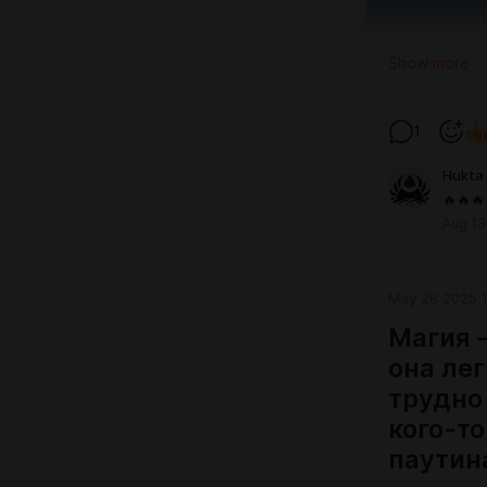
Show more
1
Hukta
🔥🔥🔥
Aug 13
May 28 2025 1
Магия 
она лег
трудно 
кого-то
паутина