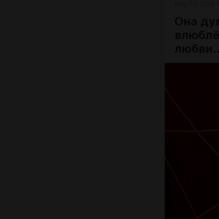
May 23 2025 
Она дум
влюблён
любви..