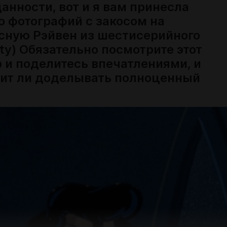
анности, вот и я вам принесла
о фотографий с закосом на
сную Рэйвен из шестисерийного
ity) Обязательно посмотрите этот
 и поделитесь впечатлениями, и
оит ли доделывать полноценный