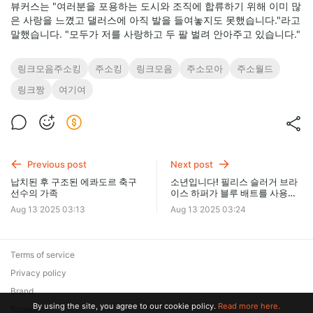
뷰커스는 "여러분을 포용하는 도시와 조직에 합류하기 위해 이미 많
은 사랑을 느꼈고 댈러스에 아직 발을 들여놓지도 못했습니다."라고
말했습니다. "모두가 저를 사랑하고 두 팔 벌려 안아주고 있습니다."
링크모음주소킹
주소킹
링크모음
주소모아
주소월드
링크짱
여기여
Previous post
Next post
납치된 후 구조된 에콰도르 축구
소년입니다! 필리스 슬러거 브라
선수의 가족
이스 하퍼가 블루 배트를 사용하
여 창의적인 아기 성별 공개 신호
Aug 13 2025 03:13
Aug 13 2025 03:24
를 보냅니다
Terms of service
Privacy policy
Brand
By using the site, you agree to our cookie policy.
Read more here.
Support