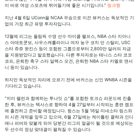
이 바로 여성 스포츠에 뛰어들기에 좋은 시기입니다."
링크짱
지난 4월 6일 UConn을 NCAA 우승으로 이끈 뷰커스는 독보적인 기
업의 가장 최근 유명 투자자입니다.
12월에 리그는 올림픽 수영 선수 마이클 펠프스, NBA 스타 지아니
스 아데토쿤보, 사우스캐롤라이나 여자 농구 코치 던 스탈리, USC
스타 쥬쥬 왓킨스 등이 포함된 그룹으로부터 2,800만 달러의 자금
을 지원받았다고 발표했습니다. 다른 투자자로는 테니스 스타 코코
코프, 은퇴한 축구 스타 알렉스 모건, 은퇴한 NBA 스타 카멜로 앤서
니 등이 있습니다.
하지만 독보적인 자리에 오르기 전에 버커스는 신인 WNBA 시즌을
기다리고 있습니다.
"지미 팰런과 함께하는 투나잇 쇼"를 포함한 토크쇼 라운드에 진출
한 후, 뷰커스는 텍사스로 향하여 4월 27일부터 시작되는 훈련 캠프
에 출전하고 준비할 예정입니다. 윙스는 5월 16일 미네소타 링스와
의 시즌 개막을 앞두고 있으며, 6월 27일에는 케이틀린 클락과 인디
애나 피버와 맞붙게 되어 당분간 리그의 얼굴이 될 것으로 예상되는
두 선수의 정상 맞대결이 펼쳐질 수 있습니다.