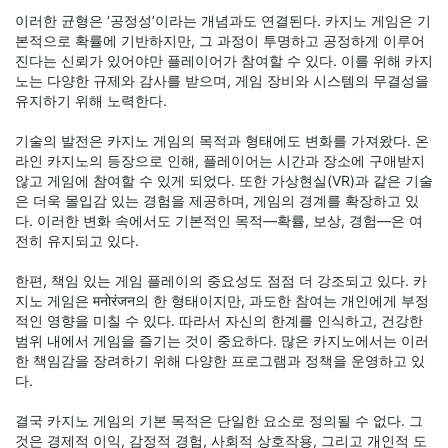
이러한 균형은 ‘공정성’이라는 개념과도 연결된다. 카지노 게임은 기
본적으로 확률에 기반하지만, 그 과정이 투명하고 공정하게 이루어
진다는 신뢰가 있어야만 플레이어가 참여할 수 있다. 이를 위해 카지
노는 다양한 규제와 감사를 받으며, 게임 장비와 시스템의 무결성을
유지하기 위해 노력한다.
기술의 발전은 카지노 게임의 목적과 형태에도 변화를 가져왔다. 온
라인 카지노의 등장으로 인해, 플레이어는 시간과 장소에 구애받지
않고 게임에 참여할 수 있게 되었다. 또한 가상현실(VR)과 같은 기술
은 더욱 몰입감 있는 경험을 제공하며, 게임의 경계를 확장하고 있
다. 이러한 변화 속에서도 기본적인 목적—확률, 보상, 경험—은 여
전히 유지되고 있다.
한편, 책임 있는 게임 플레이의 중요성도 점점 더 강조되고 있다. 카
지노 게임은 मनोरंजन의 한 형태이지만, 과도한 참여는 개인에게 부정
적인 영향을 미칠 수 있다. 따라서 자신의 한계를 인식하고, 건강한
범위 내에서 게임을 즐기는 것이 중요하다. 많은 카지노에서는 이러
한 책임감을 장려하기 위해 다양한 프로그램과 정책을 운영하고 있
다.
결국 카지노 게임의 기본 목적은 단일한 요소로 정의될 수 없다. 그
것은 경제적 이익, 감정적 경험, 사회적 상호작용, 그리고 개인적 도