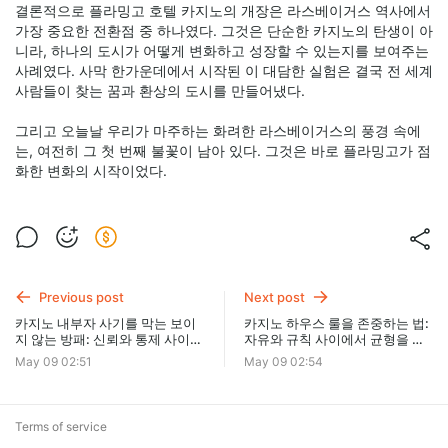
결론적으로 플라밍고 호텔 카지노의 개장은 라스베이거스 역사에서
가장 중요한 전환점 중 하나였다. 그것은 단순한 카지노의 탄생이 아
니라, 하나의 도시가 어떻게 변화하고 성장할 수 있는지를 보여주는
사례였다. 사막 한가운데에서 시작된 이 대담한 실험은 결국 전 세계
사람들이 찾는 꿈과 환상의 도시를 만들어냈다.
그리고 오늘날 우리가 마주하는 화려한 라스베이거스의 풍경 속에
는, 여전히 그 첫 번째 불꽃이 남아 있다. 그것은 바로 플라밍고가 점
화한 변화의 시작이었다.
Previous post
Next post
카지노 내부자 사기를 막는 보이
카지노 하우스 룰을 존중하는 법:
지 않는 방패: 신뢰와 통제 사이에
자유와 규칙 사이에서 균형을 찾
서
는 게임의 미학
May 09 02:51
May 09 02:54
Terms of service