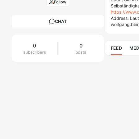
Follow
Selbständigkei
https://www.o
Address: Laut
CHAT
wolfgang.bei
0
0
FEED
MED
subscribers
posts