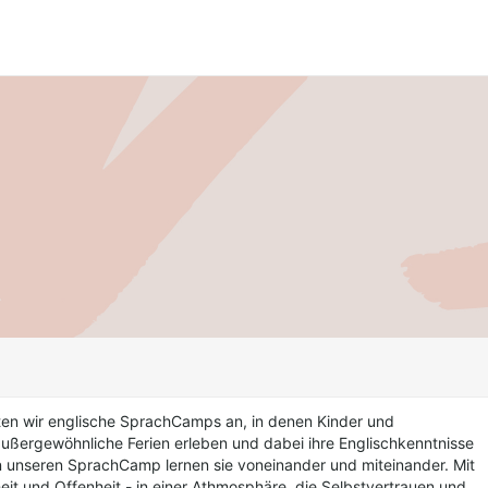
ten wir englische SprachCamps an, in denen Kinder und
ußergewöhnliche Ferien erleben und dabei ihre Englischkenntnisse
n unseren SprachCamp lernen sie voneinander und miteinander. Mit
eit und Offenheit - in einer Athmosphäre, die Selbstvertrauen und