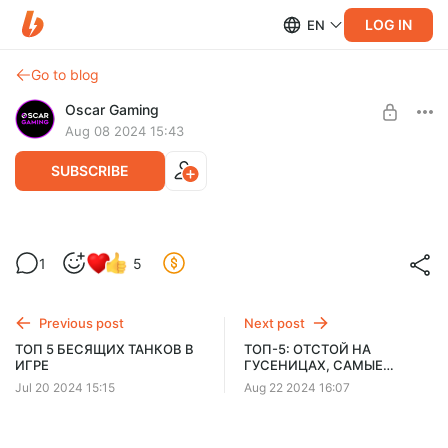
LOG IN
EN
Go to blog
Oscar Gaming
Aug 08 2024 15:43
SUBSCRIBE
РЕЙТИНГ ТАНКОВ ЗА ГЛОБАЛЬНУЮ
Level required:
1
5
КАРТУ ✮ ОТ ХУДШЕГО К ЛУЧШЕМУ
БЛАГОДАРНЫЙ ЗРИТЕЛЬ
SUBSCRIBE
Previous post
Next post
ТОП 5 БЕСЯЩИХ ТАНКОВ В
ТОП-5: ОТСТОЙ НА
ИГРЕ
ГУСЕНИЦАХ, САМЫЕ
ДУШНЫЕ И СКУЧНЫЕ
Jul 20 2024 15:15
Aug 22 2024 16:07
ТАНКИ В ИГРЕ