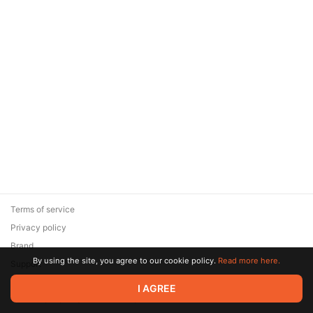
Terms of service
Privacy policy
Brand
By using the site, you agree to our cookie policy.
Read more here.
Support
© 2026 Zaya Solutions Limited. All rights reserved. All trademarks
I AGREE
are the property of their respective owners.