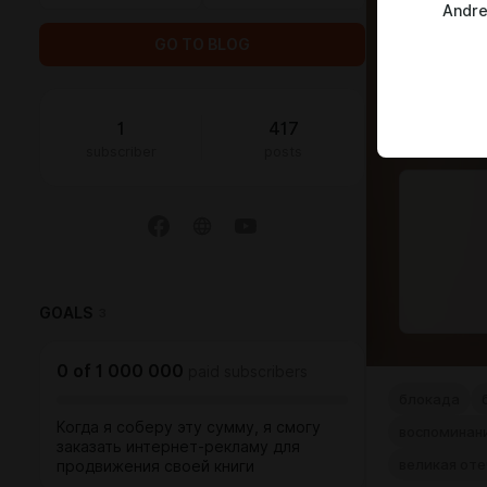
Andre
GO TO BLOG
1
417
subscriber
posts
GOALS
3
0
of
1 000 000
paid subscribers
блокада
Когда я соберу эту сумму, я смогу
воспоминан
заказать интернет-рекламу для
великая оте
продвижения своей книги