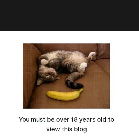
1:08
ница №338
 №338
You must be over 18 years old to
view this blog