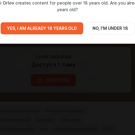
i Orlov
creates content for people over 18 years old. Are you alre
years old?
YES, I AM ALREADY 18 YEARS OLD
NO, I'M UNDER 18
Level required:
Доступ к 1 тому
SUBSCRIBE
блокада ленинграда
блокадный дневник
ия блокадников
мемуары
о блокаде
чественная война
вов
вторая мировая война
1942