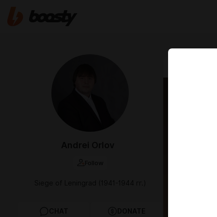
Nov 01 2025 2
Стра
Страница
Andrei Orlov
Follow
Siege of Leningrad (1941-1944 гг.)
CHAT
DONATE