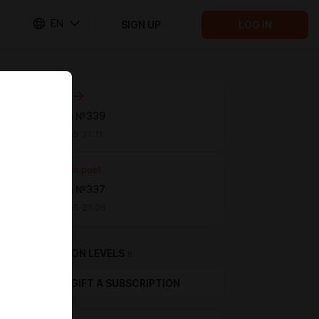
EN
SIGN UP
LOG IN
Next post
Страница №339
Nov 01 2025 21:11
Previous post
Страница №337
Nov 01 2025 21:06
SUBSCRIPTION LEVELS
8
GIFT A SUBSCRIPTION