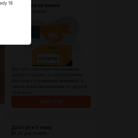
ady 18
Подписка на канал
$0.65 per month
Доступ к обычным материалам
данного канала, за исключением
доступа к страницам дневника, а
также иным материалам по другой
подписке
SUBSCRIBE
Доступ к 1 тому
$1.42 per month