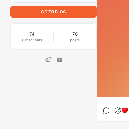
GO TO BLOG
74
70
subscribers
posts