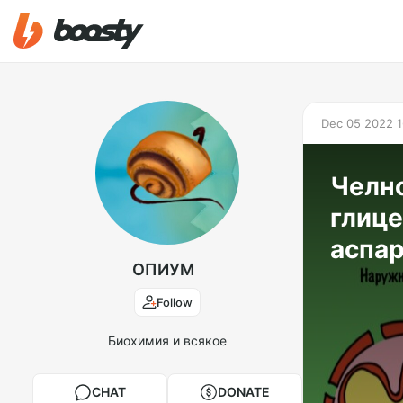
Dec 05 2022 1
Челн
глиц
аспар
ОПИУМ
Follow
Биохимия и всякое
CHAT
DONATE