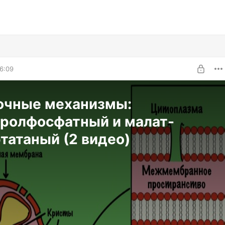
6:09
очные механизмы:
еролфосфатный и малат-
татаный (2 видео)