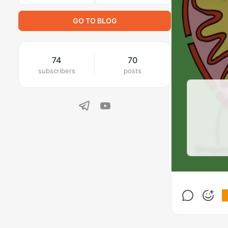
GO TO BLOG
74
70
subscribers
posts