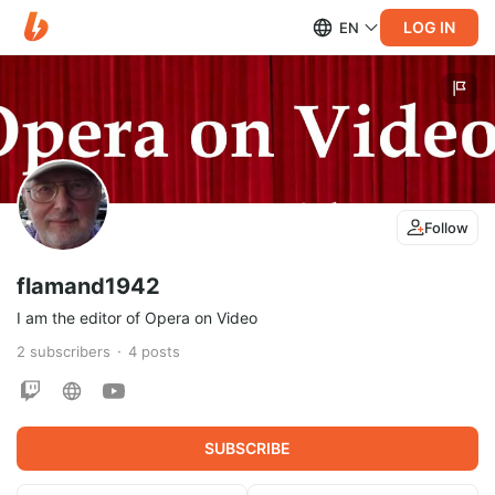
LOG IN
EN
Follow
flamand1942
I am the editor of Opera on Video
2
subscribers
4
posts
SUBSCRIBE