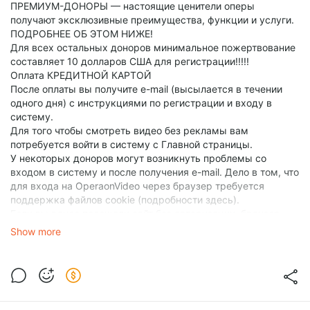
ПРЕМИУМ-ДОНОРЫ — настоящие ценители оперы
получают эксклюзивные преимущества, функции и услуги.
ПОДРОБНЕЕ ОБ ЭТОМ НИЖЕ!
Для всех остальных доноров минимальное пожертвование
составляет 10 долларов США для регистрации!!!!!
Оплата КРЕДИТНОЙ КАРТОЙ
После оплаты вы получите e-mail (высылается в течении
одного дня) с инструкциями по регистрации и входу в
систему.
Для того чтобы смотреть видео без рекламы вам
потребуется войти в систему с Главной страницы.
У некоторых доноров могут возникнуть проблемы со
входом в систему и после получения e-mail. Дело в том, что
для входа на OperaonVideo через браузер требуется
поддержка файлов cookie (подробности здесь).
Если вы ранее посещали сайт без авторизации, браузер
может запоминить страницы, которые вы посетили - вы
Show more
увидите их в варианте для незарегистрированных
пользователей, хотя на самом деле вы уже авторизованы.
Чтобы исправить это положение , необходимо очистить кэш
браузера (подробности здесь).
!!!! Пожертвования менее 10 $ не позволят вам