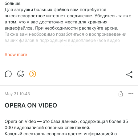
больше.
Для загрузки больших файлов вам потребуется
высокоскоростное интернет-соединение. Убедитесь также
в том, что у вас достаточно места для хранения
видеофайлов. При необходимости распакуйте архив.
Также вам необходимо позаботиться о воспроизведении
ваших файлов в подходящем видеоплеере (все видео
отлично воспроизводятся в VLC плеере).
В случае технических вопросов, пожалуйста, напишите
Show more
на
operaonvideo@gmail.com
.
Нажмите кнопку «ПОЖЕРТВОВАТЬ» ниже.
ОЧЕНЬ ВАЖНО! Дополнительная информация: Введите
название выступления (так как оно отображается на
странице Opera on Video), которое вы хотите загрузить, в
поле «НАПИШИТЕ ЗАМЕТКУ»!!
May 31 10:43
Введите ваши личные и платежные данные.
Нажмите «ПОЖЕРТВОВАТЬ».
OPERA ON VIDEO
После этого вы получите электронное письмо со ссылкой
на видеофайл, как правило - оно приходит в течение одного
рабочего дня.
Opera on Video — это база данных, содержащая более 35
Для отправки ссылки по электронной почте мы
000 видеозаписей оперных спектаклей.
используем
swisstransfer.com
Каждый спектакль сопровождается информацией о