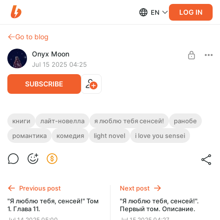
LOG IN
EN
Go to blog
Onyx Moon
Jul 15 2025 04:25
SUBSCRIBE
"Я люблю тебя, сенсей!". Первый том.
книги
лайт-новелла
я люблю тебя сенсей!
ранобе
Post is available after purchase
романтика
комедия
light novel
i love you sensei
Первый том лайт-новеллы "Я люблю тебя, сенсей!".
Описание к посту смотрите выше.
BUY FOR $3.5
Previous post
Next post
"Я люблю тебя, сенсей!" Том
"Я люблю тебя, сенсей!".
1. Глава 11.
Первый том. Описание.
Jul 14 2025 05:00
Jul 15 2025 04:27