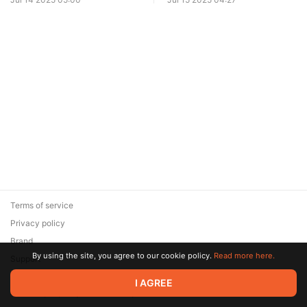
Terms of service
Privacy policy
Brand
By using the site, you agree to our cookie policy.
Read more here.
Support
© 2026 Zaya Solutions Limited. All rights reserved. All trademarks
I AGREE
are the property of their respective owners.