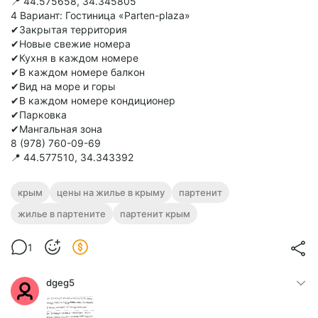
📍 44.575658, 34.345805
4 Вариант: Гостиница «Parten-plaza»
✔Закрытая территория
✔Новые свежие номера
✔Кухня в каждом номере
✔В каждом номере балкон
✔Вид на море и горы
✔В каждом номере кондиционер
✔Парковка
✔Мангальная зона
8 (978) 760-09-69
📍 44.577510, 34.343392
крым
цены на жилье в крыму
партенит
жилье в партените
партенит крым
1
dgeg5