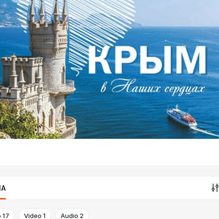
IA
o
17
Video
1
Audio
2