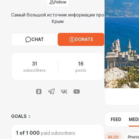
Follow
Самый большой источник информации про
Крым
CHAT
DONATE
31
16
subscribers
posts
GOALS
2
FEED
MED
1
of
1 000
paid subscribers
All
20
Phot