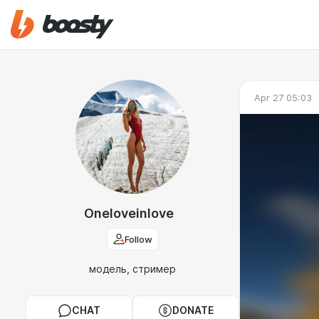
Apr 27 05:03
Oneloveinlove
Follow
модель, стример
CHAT
DONATE