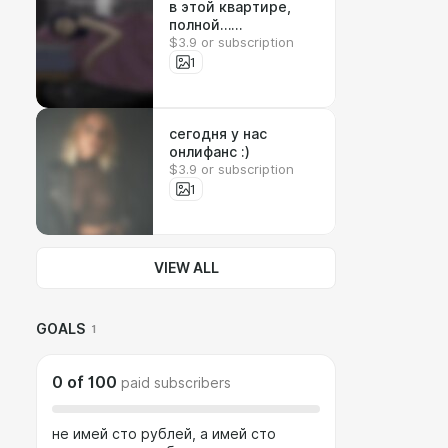
в этой квартире,
полной…
$3.9 or subscription
привидений?
1
сегодня у нас
онлифанс :)
$3.9 or subscription
1
VIEW ALL
GOALS
1
0
of
100
paid subscribers
не имей сто рублей, а имей сто