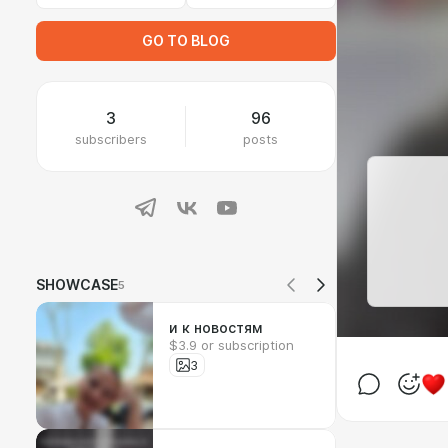
GO TO BLOG
3
96
subscribers
posts
SHOWCASE
5
и к новостям
$3.9 or subscription
3