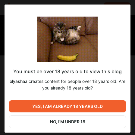
LOG IN
EN
Follow
You must be over 18 years old to view this blog
olyashaa
olyashaa
creates content for people over 18 years old. Are
Среднячковые фото среднячковой бабы
you already 18 years old?
16 241
subscribers
940
posts
YES, I AM ALREADY 18 YEARS OLD
NO, I'M UNDER 18
SUBSCRIBE