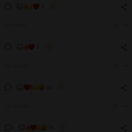
Львица тигрица🦁🦁🦁
5
Level required:
ГЕНЕРАЛ ФОНАРЬ
Jul 11 09:10
SUBSCRIBE
Львица тигрица🦁🦁🦁
3
Level required:
КРЕСТНЫЙ УТЕЦ!
Jun 28 08:40
SUBSCRIBE
❤️❤️❤️
24
Level required:
Утя-рядовой
Jun 28 08:40
SUBSCRIBE
❤️❤️❤️
1
15