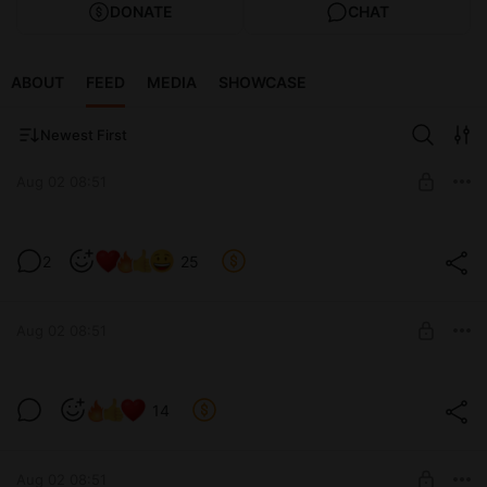
DONATE
CHAT
ABOUT
FEED
MEDIA
SHOWCASE
Newest First
Aug 02 08:51
Рыжая бесстыжая👹👹
2
25
Level required:
Утя-рядовой
Aug 02 08:51
SUBSCRIBE
Рыжая бесстыжая👹👹
14
Level required:
Сержант
Aug 02 08:51