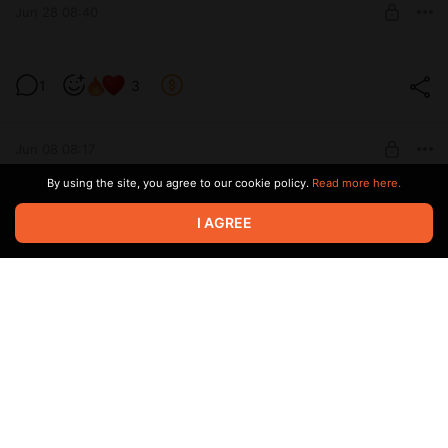
Jun 28 08:40
SUBSCRIBE
❤️❤️❤️
1
3
Level required:
КРЕСТНЫЙ УТЕЦ!
Jun 08 08:17
SUBSCRIBE
By using the site, you agree to our cookie policy.
Read more here.
С днем рождения меня! Эльф альтушка
3
I AGREE
часть 2
Level required:
КРЕСТНЫЙ УТЕЦ!
Jun 08 08:09
SUBSCRIBE
С днем рождения меня! Эльф альтушка
6
часть 2
Level required:
ГЕНЕРАЛ ФОНАРЬ
Jun 08 08:08
SUBSCRIBE