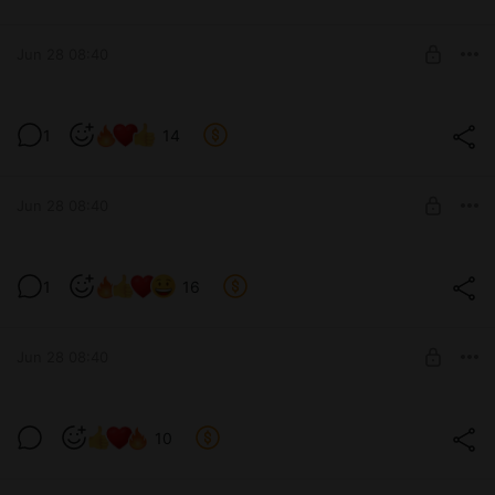
Level required:
Сержант
Jun 28 08:40
SUBSCRIBE
❤️❤️❤️
1
14
Level required:
Прапорщик Задов
Jun 28 08:40
SUBSCRIBE
❤️❤️❤️ МНОГО ФОТО
1
16
Level required:
Лейтенант
Jun 28 08:40
SUBSCRIBE
❤️❤️❤️ МНОГО ГОРЯЧЕНЬКОГО!
10
Level required:
ГЕНЕРАЛ ФОНАРЬ