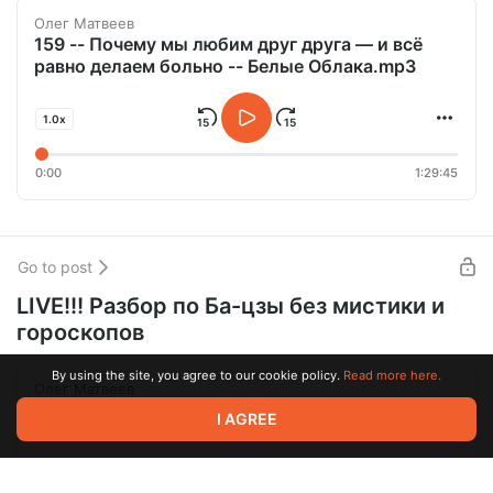
Олег Матвеев
159 -- Почему мы любим друг друга — и всё
равно делаем больно -- Белые Облака.mp3
1.0x
0:00
1:29:45
Go to post
LIVE!!! Разбор по Ба-цзы без мистики и
гороскопов
By using the site, you agree to our cookie policy.
Read more here.
Олег Матвеев
LIVE!!! Инженерная карта жизненного цикла
I AGREE
Разбор.mp3
1.0x