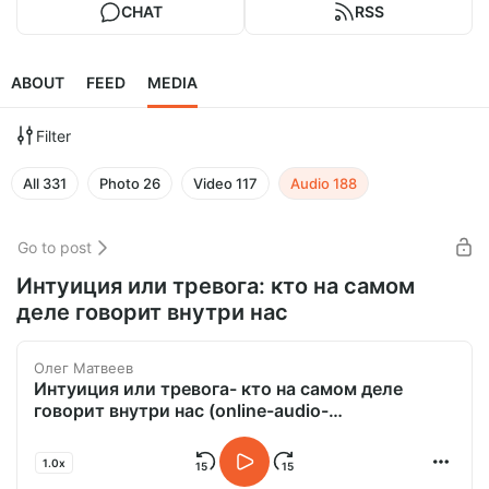
CHAT
RSS
ABOUT
FEED
MEDIA
Filter
All
331
Photo
26
Video
117
Audio
188
Go to post
Интуиция или тревога: кто на самом
деле говорит внутри нас
Олег Матвеев
Интуиция или тревога- кто на самом деле
говорит внутри нас (online-audio-
converter.com).mp3
1.0x