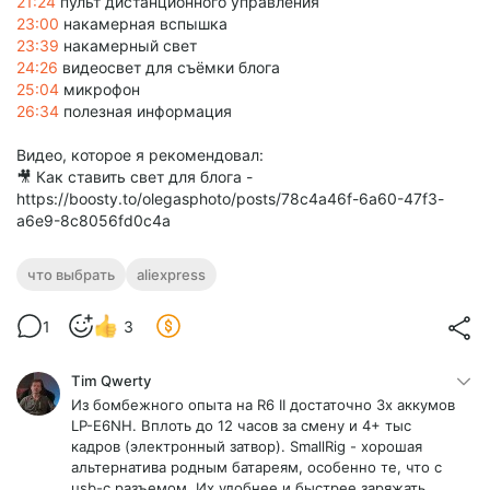
21:24
пульт дистанционного управления
23:00
накамерная вспышка
23:39
накамерный свет
24:26
видеосвет для съёмки блога
25:04
микрофон
26:34
полезная информация
Видео, которое я рекомендовал:
🎥 Как ставить свет для блога -
https://boosty.to/olegasphoto/posts/78c4a46f-6a60-47f3-
a6e9-8c8056fd0c4a
что выбрать
aliexpress
1
3
Tim Qwerty
Из бомбежного опыта на R6 II достаточно 3х аккумов
LP-E6NH. Вплоть до 12 часов за смену и 4+ тыс
кадров (электронный затвор). SmallRig - хорошая
альтернатива родным батареям, особенно те, что с
usb-c разъемом. Их удобнее и быстрее заряжать,