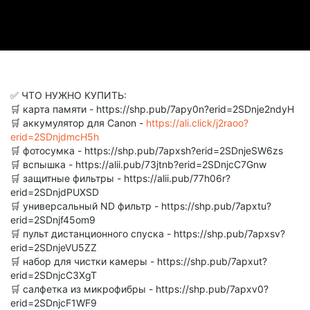
✅ ЧТО НУЖНО КУПИТЬ:
🛒 карта памяти - https://shp.pub/7apy0n?erid=2SDnje2ndyH
🛒 аккумулятор для Canon -
https://ali.click/j2raoo?
erid=2SDnjdmcH5h
🛒 фотосумка - https://shp.pub/7apxsh?erid=2SDnjeSW6zs
🛒 вспышка - https://alii.pub/73jtnb?erid=2SDnjcC7Gnw
🛒 защитные фильтры - https://alii.pub/77h06r?
erid=2SDnjdPUXSD
🛒 универсальный ND фильтр - https://shp.pub/7apxtu?
erid=2SDnjf45om9
🛒 пульт дистанционного спуска - https://shp.pub/7apxsv?
erid=2SDnjeVU5ZZ
🛒 набор для чистки камеры - https://shp.pub/7apxut?
erid=2SDnjcC3XgT
🛒 салфетка из микрофибры - https://shp.pub/7apxv0?
erid=2SDnjcF1WF9