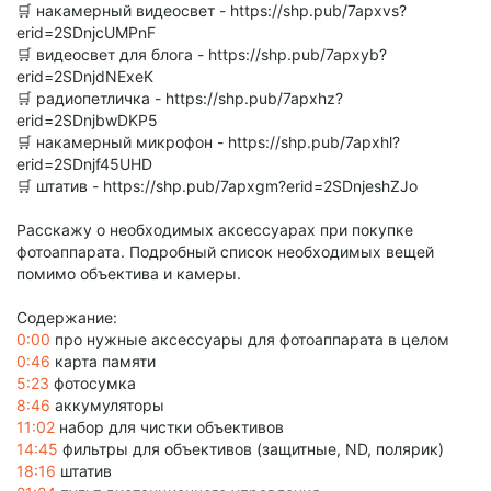
🛒 накамерный видеосвет - https://shp.pub/7apxvs?
erid=2SDnjcUMPnF
🛒 видеосвет для блога - https://shp.pub/7apxyb?
erid=2SDnjdNExeK
🛒 радиопетличка - https://shp.pub/7apxhz?
erid=2SDnjbwDKP5
🛒 накамерный микрофон - https://shp.pub/7apxhl?
erid=2SDnjf45UHD
🛒 штатив - https://shp.pub/7apxgm?erid=2SDnjeshZJo
Расскажу о необходимых аксессуарах при покупке
фотоаппарата. Подробный список необходимых вещей
помимо объектива и камеры.
Содержание:
0:00
про нужные аксессуары для фотоаппарата в целом
0:46
карта памяти
5:23
фотосумка
8:46
аккумуляторы
11:02
набор для чистки объективов
14:45
фильтры для объективов (защитные, ND, полярик)
18:16
штатив