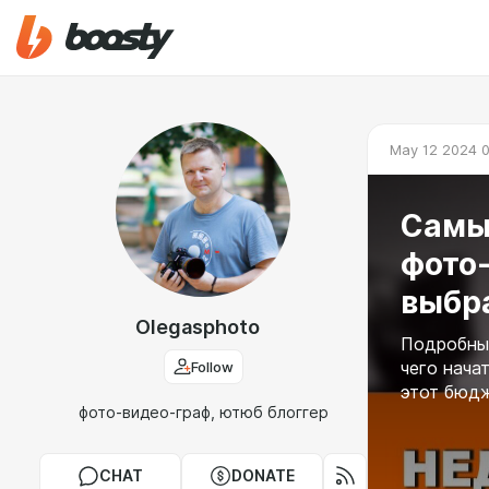
May 12 2024 0
Самы
фото-
выбр
Olegasphoto
Подробный
Follow
чего нача
этот бюдж
фото-видео-граф, ютюб блоггер
CHAT
DONATE