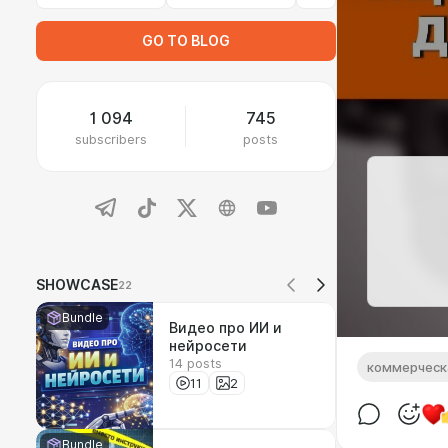
GO TO BLOG
1 094
745
subscribers
posts
SHOWCASE
22
Bundle
Видео про ИИ и
нейросети
14 posts
коммерческ
11
2
Bundle