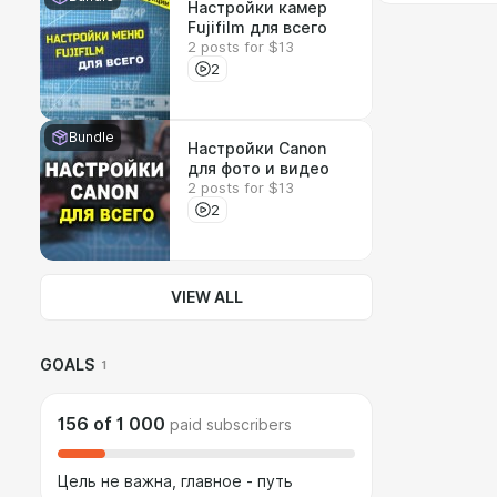
Настройки камер
Fujifilm для всего
2 posts for $13
2
Bundle
Настройки Canon
для фото и видео
2 posts for $13
2
VIEW ALL
GOALS
1
156
of
1 000
paid subscribers
Цель не важна, главное - путь