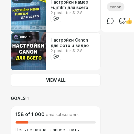
Настройки камер
canon
Fujifilm для всего
2 posts for $12.8
2
Bundle
Настройки Canon
для фото и видео
2 posts for $12.8
2
VIEW ALL
GOALS
1
158
of
1 000
paid subscribers
Цель не важна, главное - путь