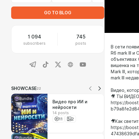
GO TO BLOG
1 094
745
subscribers
posts
В сети появ
R6 mark III 
объективах C
вишенка на 
Mark III, ко
mark III нед
SHOWCASE
22
Видео, кото
🎥 ТЫ ВИДЕ
Bundle
Видео про ИИ и
https://boos
нейросети
b79a8fe2d8
14 posts
11
2
🎥Как светит
https://boos
47438639df
Bundle