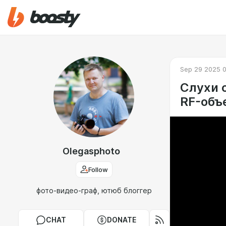
Sep 29 2025 0
Слухи о
RF-объ
Olegasphoto
Follow
фото-видео-граф, ютюб блоггер
CHAT
DONATE