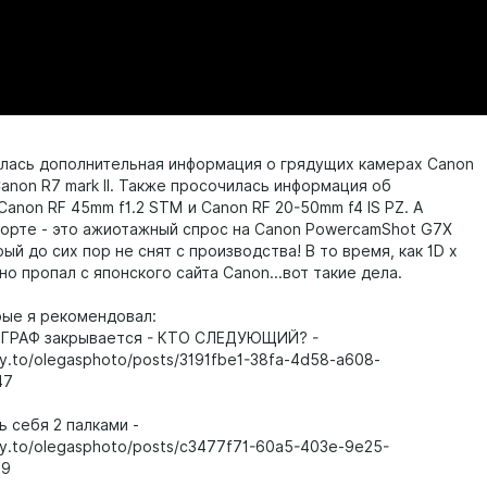
илась дополнительная информация о грядущих камерах Canon
и Canon R7 mark II. Также просочилась информация об
anon RF 45mm f1.2 STM и Canon RF 20-50mm f4 IS PZ. А
торте - это ажиотажный спрос на Canon PowercamShot G7X
торый до сих пор не снят с производства! В то время, как 1D x
авно пропал с японского сайта Canon...вот такие дела.
рые я рекомендовал:
ОГРАФ закрывается - КТО СЛЕДУЮЩИЙ? -
ty.to/olegasphoto/posts/3191fbe1-38fa-4d58-a608-
47
ь себя 2 палками -
ty.to/olegasphoto/posts/c3477f71-60a5-403e-9e25-
a9