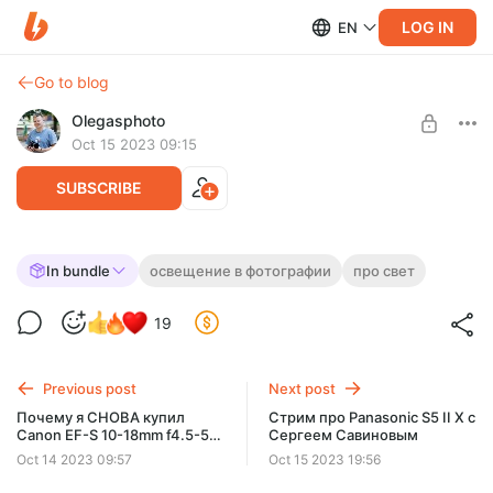
LOG IN
EN
Go to blog
Olegasphoto
Oct 15 2023 09:15
SUBSCRIBE
Когда плохой свет - это хорошо? Про
In bundle
освещение в фотографии
про свет
некомплиментарное освещение
Level required:
19
Основная подписка
Оригинальное видео про понимание схем освещения.
Очень полезно для общего развития и прокачки
UNLOCK WITH DISCOUNT
насмотренности.
Previous post
Next post
$7.8
$6.6 per month
Почему я СНОВА купил
Стрим про Panasonic S5 II X с
-
15
%
Canon EF-S 10-18mm f4.5-5-
Сергеем Савиновым
6 STM?
Billed every 6 months.
Oct 14 2023 09:57
Oct 15 2023 19:56
The discount applies to the first 6 months only.