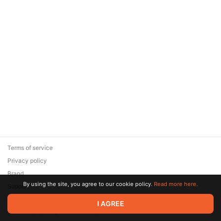
Terms of service
Privacy policy
Brand
By using the site, you agree to our cookie policy.
Read more here.
Support
© 2026 Zaya Solutions Limited. All rights reserved. All trademarks
I AGREE
are the property of their respective owners.