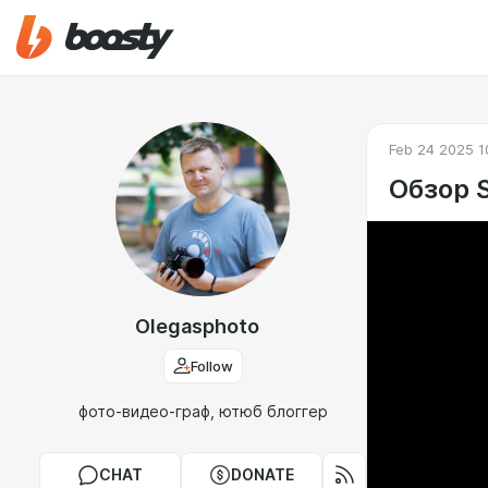
Feb 24 2025 1
Обзор 
Olegasphoto
Follow
фото-видео-граф, ютюб блоггер
CHAT
DONATE