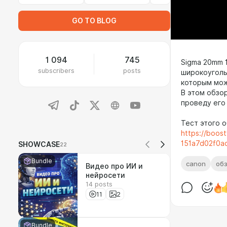
GO TO BLOG
1 094
745
Sigma 20mm 
subscribers
posts
широкоуголь
которым мож
В этом обзор
проведу его
Тест этого о
https://boos
151a7d02f0a
SHOWCASE
22
Bundle
canon
об
Видео про ИИ и
нейросети
14 posts
11
2
Bundle