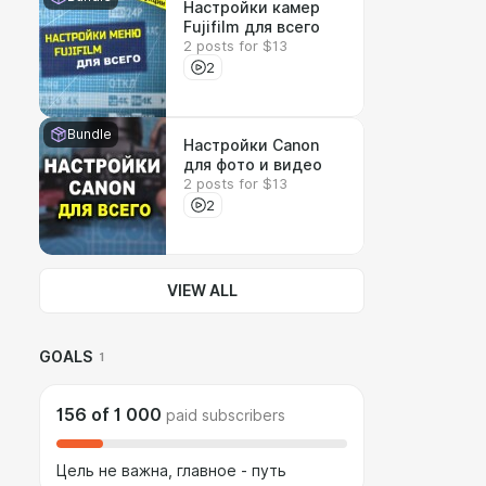
Настройки камер
Fujifilm для всего
2 posts for $13
2
Bundle
Настройки Canon
для фото и видео
2 posts for $13
2
VIEW ALL
GOALS
1
156
of
1 000
paid subscribers
Цель не важна, главное - путь