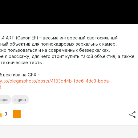
1.4 ART (Canon EF) – весьма интересный светосильный
ный объектив для полнокадровых зеркальных камер,
но пользоваться и на современных беззеркалках.
е я расскажу, для чего стоит купить такой объектив, а также
 технические тесты.
бъектива на GFX -
ty.to/olegasphoto/posts/4183d44b-fde6-4dc3-bdda-
d
зоры
sigma
3