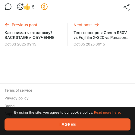
5
Previous post
Next post
Как снимать каталожку?
Тест сенсоров: Canon R50V
BACKSTAGE и ОБУЧЕНИЕ
vs Fujifilm X-S20 vs Panasonic
GH7, S1
Oct 03 2025 09:15
Oct 05 2025 09:15
Terms of service
Privacy policy
Brand
By using the site, you agree to our cookie policy.
Read more here.
Support
© 2026 Zaya Solutions Limited. All rights reserved. All trademarks
I AGREE
are the property of their respective owners.