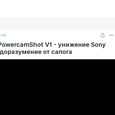
0:30
PowercamShot V1 - унижение Sony
доразумение от сапога