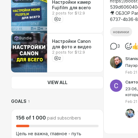
https://boos
Настройки камер
539d606040
Fujifilm для всего
2 posts for $12.9
🎥 ОБЗОР Pan
2
6737-4b36-
новинки
Bundle
Настройки Canon
3
для фото и видео
2 posts for $12.9
2
Stanis
Пауэр
Feb 21
Свято
VIEW ALL
23:06
котор
GOALS
Feb 21
1
156
of
1 000
paid subscribers
Цель не важна, главное - путь