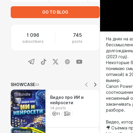
GO TO BLOG
1 096
745
На днях на 
subscribers
posts
бессмысленн
долгожданны
(2023 год).
Некоторые б
понимаю смы
оптикой) в 2
вымер.
SHOWCASE
22
Canon Power
соотношение
Bundle
Видео про ИИ и
несменный о
нейросети
заканчивать 
14 posts
разборе.
11
2
Видео, кото
🎥 Съёмка п
Bundle