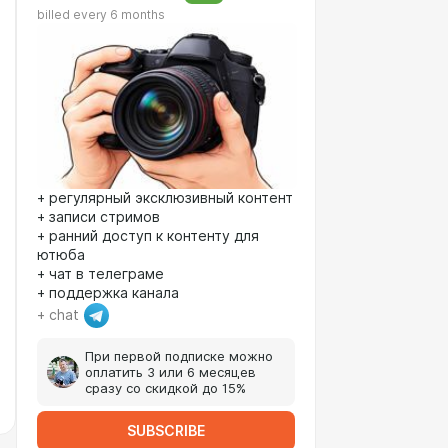
billed every 6 months
+ регулярный эксклюзивный контент
+ записи стримов
+ ранний доступ к контенту для
ютюба
+ чат в телеграме
+ поддержка канала
+ chat
При первой подписке можно
оплатить 3 или 6 месяцев
сразу со скидкой до 15%
SUBSCRIBE