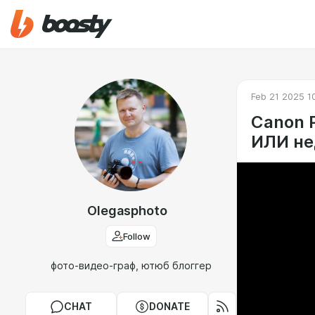
Feb 21 2025 1
Canon 
ИЛИ не
Olegasphoto
Follow
фото-видео-граф, ютюб блоггер
CHAT
DONATE