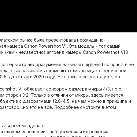
азиатском рынке была презентовала неожиданно-
ая камера Canon Powershot V1. Эта модель - тот самый
й (кем - неизвестно) апгрейд камеры Canon Powershot V10
логгеры это недоразумение называют high-end compact. Я не
сла в так называемых компактах (мыльницах с несменной
025, да хоть и в 2020 году. Нет такого сегмента уже, он
camshot V1 обладает сенсором размера микры 4/3, но с
м сторон 3:2. Только в отличии от микры, здесь имеется
бъектив с диафрагмами f2.8-4.5, на чём можно в принципе и
разговор...но это не всё. Подробнее смотрите в этом
рые я рекомендовал:
ри плохом освещении - заблуждения и их решения -