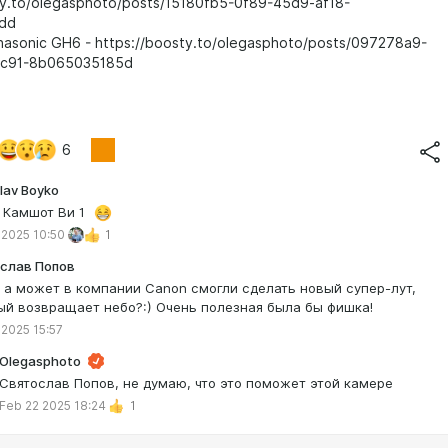
ty.to/olegasphoto/posts/15180fb5-0f89-45d9-af18-
dd
asonic GH6 - https://boosty.to/olegasphoto/posts/097278a9-
8c91-8b065035185d
6
lav Boyko
 Камшот Ви 1
 2025 10:50
1
слав Попов
, а может в компании Canon смогли сделать новый супер-лут,
ый возвращает небо?:) Очень полезная была бы фишка!
 2025 15:57
Olegasphoto
Святослав Попов, не думаю, что это поможет этой камере
Feb 22 2025 18:24
1