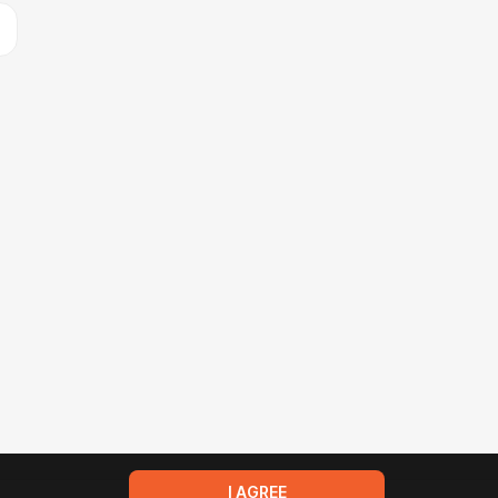
I AGREE