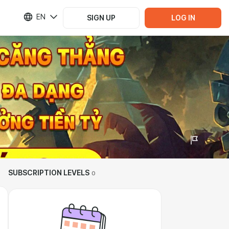
EN
SIGN UP
LOG IN
SUBSCRIPTION LEVELS
0