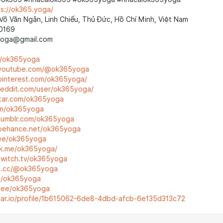
ps://ok365.yoga/
. Võ Văn Ngân, Linh Chiểu, Thủ Đức, Hồ Chí Minh, Việt Nam
0169
yoga@gmail.com
m/ok365yoga
.youtube.com/@ok365yoga
pinterest.com/ok365yoga/
reddit.com/user/ok365yoga/
atar.com/ok365yoga
y/m/ok365yoga
tumblr.com/ok365yoga
.behance.net/ok365yoga
r.ee/ok365yoga
ink.me/ok365yoga/
twitch.tv/ok365yoga
sta.cc/@ok365yoga
me/ok365yoga
tr.ee/ok365yoga
star.io/profile/1b615062-6de8-4dbd-afcb-6e135d313c72