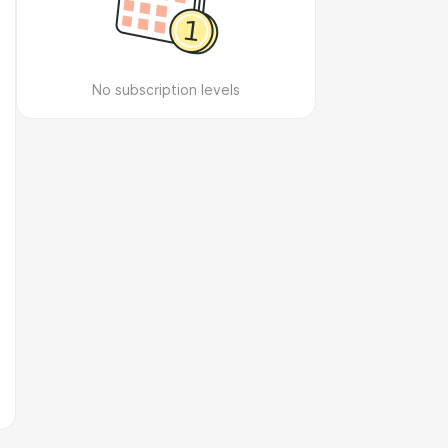
No subscription levels