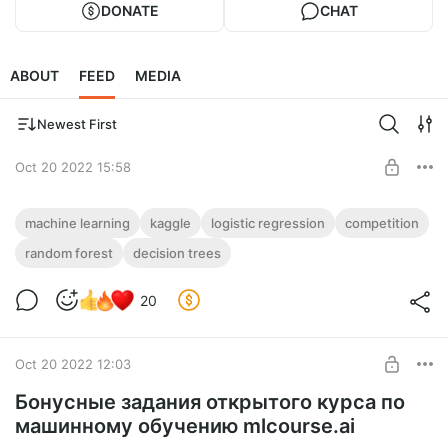
DONATE
CHAT
ABOUT
FEED
MEDIA
Newest First
Oct 20 2022 15:58
Ваш доступ к бонусным заданиям
machine learning
kaggle
logistic regression
competition
mlcourse.ai
random forest
decision trees
Level required:
Тут доступ к бонусным заданиям mlcourse.ai – реализация
Просто спасибо
ML-алгоритмов своими руками, бейзлайны в
20
соревнованиях и не только.
SUBSCRIBE
Oct 20 2022 12:03
Бонусные задания открытого курса по
машинному обучению mlcourse.ai