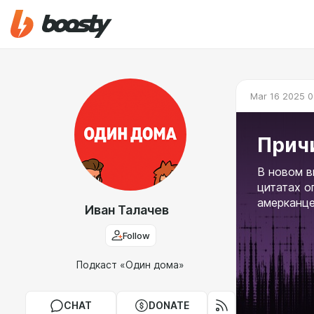
Mar 16 2025 0
Причи
В новом в
цитатах о
амерканце
Иван Талачев
Follow
Подкаст «Один дома»
CHAT
DONATE