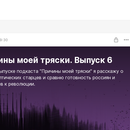
9:30
ны моей тряски. Выпуск 6
ыпуске подкаста "Причины моей тряски" я расскажу о
птических старцев и сравню готовность россиян и
в к революции.