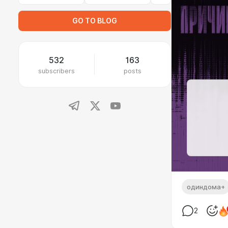
GO TO BLOG
532
163
subscribers
posts
одиндома+
2