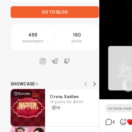
GO TO BLOG
488
180
subscribers
posts
SHOWCASE
13
Bundle
Отель Хазбин
16 posts for $0.65
16
остров сок
4