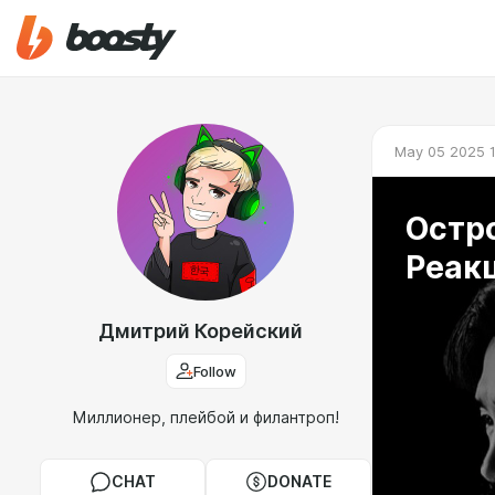
May 05 2025 
Остро
Реак
Дмитрий Корейский
Follow
Миллионер, плейбой и филантроп!
CHAT
DONATE