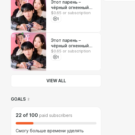
Этот парень –
чёрный огненный
$0.65 or subscription
дракон. Финал.
Реакция на дорамы
1
Этот парень –
чёрный огненный
$0.65 or subscription
дракон 11 серия.
Реакция на дорамы
1
VIEW ALL
GOALS
2
22
of
100
paid subscribers
Смогу больше времени уделять