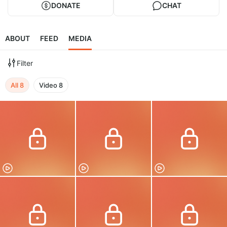
DONATE
CHAT
ABOUT
FEED
MEDIA
Filter
All
8
Video
8