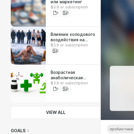
или маркетинг
$3.9 or subscription
1
1
Влияние холодового
воздействия на
$3.9 or subscription
здоровье взрослых
1
Возрастная
анаболическая
$3.9 or subscription
резистентность:
стратегии питания и
1
1
упражнений и их
потенциальная
значимость для
занимающихся
VIEW ALL
спортом всю жизнь
пробиотики
GOALS
1