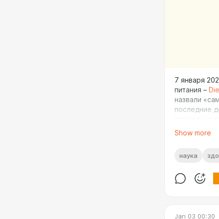
7 января 20
питания –
Die
назвали «са
последние д
предельно п
Америке воз
Show more
причем «Нов
основе тепе
наука
здо
не углеводы
рекомендаци
был отклоне
положений (б
а также про
политическо
Jan 03 00:30