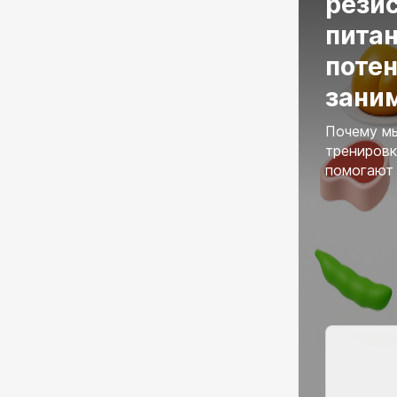
резис
питан
поте
зани
Почему мы
тренировк
помогают 