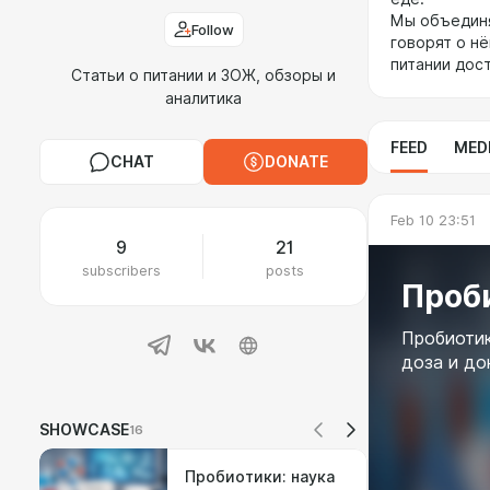
Мы объединя
Follow
говорят о нё
питании дос
Статьи о питании и ЗОЖ, обзоры и
аналитика
FEED
MED
CHAT
DONATE
Feb 10 23:51
9
21
subscribers
posts
Пробиотик
доза и до
SHOWCASE
16
Пробиотики: наука