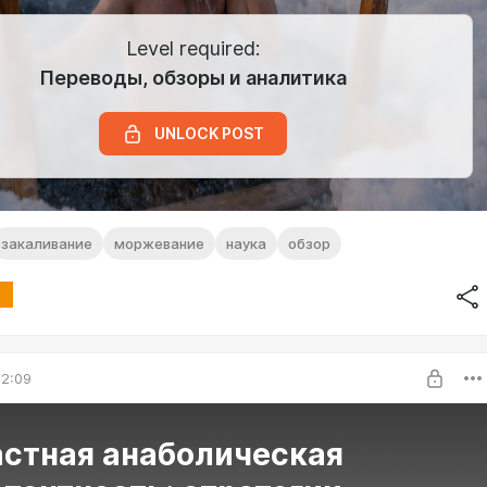
Level required:
Переводы, обзоры и аналитика
UNLOCK POST
закаливание
моржевание
наука
обзор
02:09
астная анаболическая