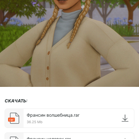
СКАЧАТЬ:
Франсин волшебница.rar
rar
36.25 Mb
Франсин человек.rar