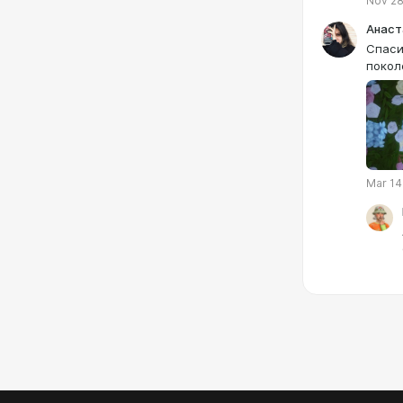
Nov 28
Анаст
Спаси
покол
Mar 14