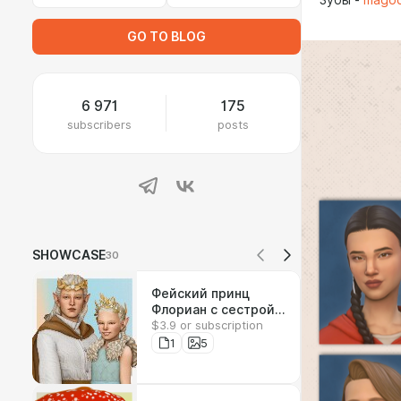
Зубы -
magoc
GO TO BLOG
6 971
175
subscribers
posts
SHOWCASE
30
Фейский принц
Флориан с сестрой
$3.9 or subscription
Констанс✨
1
5