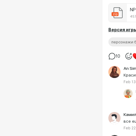
NP
zip
457
Версия игры
персонажи б
10
An Sim
Краси
Feb 13
Ками
все е
Feb 22