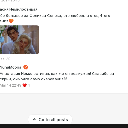
 2024 23:13
асия Немилостивая
бо большое за Феликса Сенека, это любовь и отец 4-ого
ения
 22:02
NunaMoona
Анастасия Немилостивая, как же он возмужал! Спасибо за
скрин, симочка само очарование💛
Mar 14 22:49
1
Go to all posts