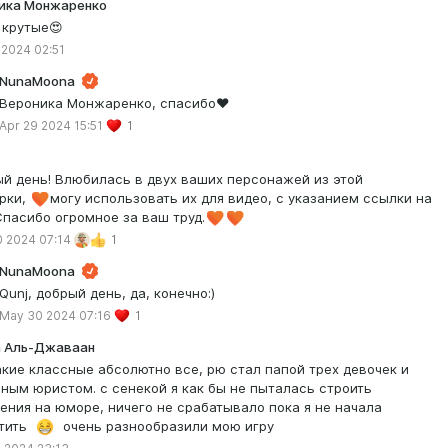
ика Монжаренко
 крутые😍
 2024 02:51
NunaMoona
Вероника Монжаренко, спасибо❤️
Apr 29 2024 15:51
1
й день! Влюбилась в двух ваших персонажей из этой
рки,
могу использовать их для видео, с указанием ссылки на
Спасибо огромное за ваш труд.
 2024 07:14
1
NunaMoona
Qunj, добрый день, да, конечно:)
May 30 2024 07:16
1
 Аль-Джаваан
акие классные абсолютно все, рю стал папой трех девочек и
ным юристом. с сенекой я как бы не пыталась строить
ения на юморе, ничего не срабатывало пока я не начала
стить
очень разнообразили мою игру