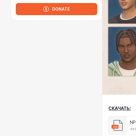
DONATE
СКАЧАТЬ:
NP
zip
486