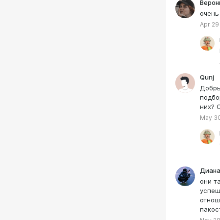
Верон
очень
Apr 29
Qunj
Добры
подбо
них? 
May 30
Диана
они т
успеш
отнош
пако