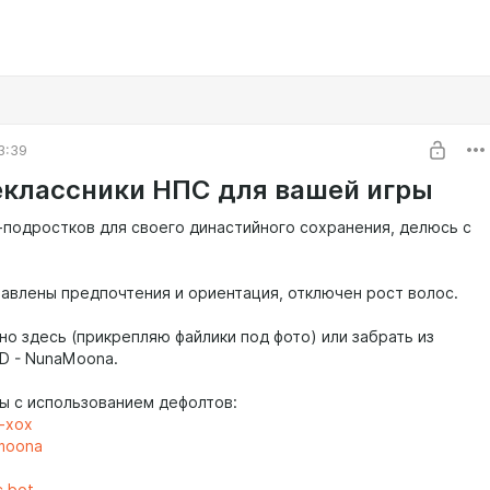
3:39
классники НПС для вашей игры
-подростков для своего династийного сохранения, делюсь с
тавлены предпочтения и ориентация, отключен рост волос.
но здесь (прикрепляю файлики под фото) или забрать из
ID - NunaMoona.
ы с использованием дефолтов:
-xox
moona