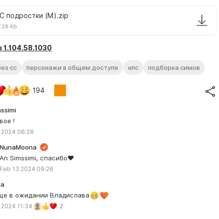
C подростки (M).zip
.28 Kb
 1.104.58.1030
ез сс
персонажи в общем доступе
нпс
подборка симов
194
ssimi
вое !
 2024 06:28
NunaMoona
An Simssimi, спасибо❤️
Feb 13 2024 09:26
ла
ще в ожидании Владислава
 2024 11:34
2