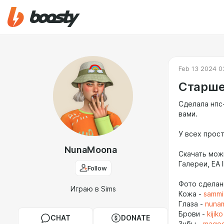
Feb 13 2024 0
Старше
Сделала нпс
вами.
У всех прос
NunaMoona
Скачать мож
Галереи, EA 
Follow
Фото сделан
Играю в Sims
Кожа -
sammi
Глаза -
nuna
Брови -
kijiko
CHAT
DONATE