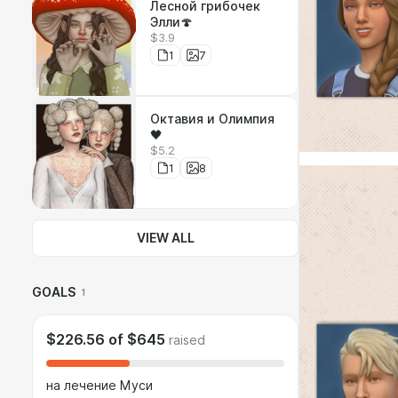
Лесной грибочек
Элли🍄
$3.9
1
7
Октавия и Олимпия
🖤
$5.2
1
8
VIEW ALL
GOALS
1
$226.56
of
$645
raised
на лечение Муси