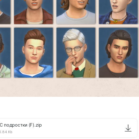
C подростки (F).zip
.84 Kb