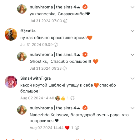
nulevhroma | the sims 4🐢
yuzhanochka, Спааасииибо!❤️
Jul 31 2024 07:00
𝕲𝖍𝖔𝖘𝖙𝖎𝖐𝖘
ну как обычно красотище хрома
Jul 31 2024 09:09
nulevhroma | the sims 4🐢
Ghostiks, Спасибо большое!!!
Jul 31 2024 09:28
Sims4withTigra
какой крутой шаблон! утащу к себе
спасибо
большое!
Aug 02 2024 14:40
1
nulevhroma | the sims 4🐢
Nadezhda Kolosova, благодарю!! очень рада, что
понравился ❤️
Aug 02 2024 14:44
1