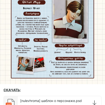
СКАЧАТЬ:
[nulevhroma] шаблон о персонаже.psd
psd