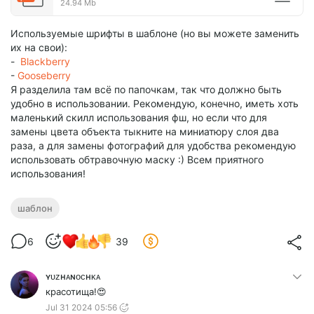
24.94 Mb
Используемые шрифты в шаблоне (но вы можете заменить
их на свои):
-
Blackberry
-
Gooseberry
Я разделила там всё по папочкам, так что должно быть
удобно в использовании. Рекомендую, конечно, иметь хоть
маленький скилл использования фш, но если что для
замены цвета объекта тыкните на миниатюру слоя два
раза, а для замены фотографий для удобства рекомендую
использовать обтравочную маску :) Всем приятного
использования!
шаблон
6
39
ʏᴜᴢʜᴀɴᴏᴄʜᴋᴀ
красотища!😍
Jul 31 2024 05:56