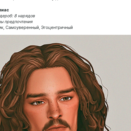
лиас
дероб: 8 нарядов
ны предпочтения
тик, Самоуверенный, Эгоцентричный