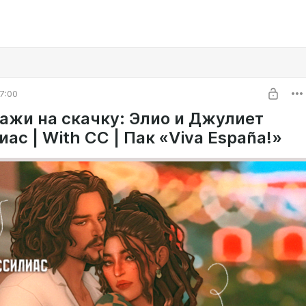
7:00
ажи на скачку: Элио и Джулиет
ас | With CC | Пак «Viva España!»