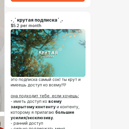
˗ˏˋ крутая подписка´ˎ˗
$5.2 per month
это подписка самый сок! ты крут и
имеешь доступ ко всему!💛
она подходит тебе, если хочешь:
- иметь доступ ко
всему
закрытому контенту
и контенту,
которому я прилагаю
большие
усилия/эксклюзиву
.
- ранний доступ
- сильно поддержать меня