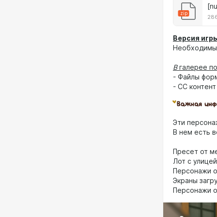
[n
zip
28
Версия игры
Необходимы 
В
галерее по
- Файлы фор
- CC контент
Эти персона
В нем есть в
Пресет от м
Лот с улицей
Персонажи о
Экраны загру
Персонажи о