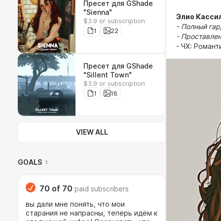
Пресет для GShade
"Sienna"
Элио Касси
$3.9 or subscription
-
Полный гар
1
22
- Проставле
- ЧХ: Роман
Пресет для GShade
"Sillent Town"
$3.9 or subscription
1
16
VIEW ALL
GOALS
1
70
of
70
paid subscribers
вы дали мне понять, что мои
старания не напрасны, теперь идём к