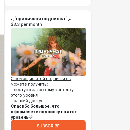
˗ˏˋприличная подписка´ˎ˗
$3.3 per month
С помощью этой подписки вы
можете получить:
- доступ к
закрытому контенту
этого уровня
- ранний доступ
Спасибо большое, что
оформляете подписку на этот
уровень
💛
SUBSCRIBE