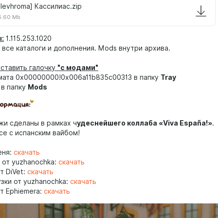
ulevhroma] Кассилиас.zip
6.60 Mb
:
1.115.253.1020
все каталоги и дополнения. Mods внутри архива.
ставить галочку
"с модами"
мата 0x00000000!0x006a11b835c00313 в папку
Tray
 в папку
Mods
жи сделаны в рамках ч
удеснейшего коллаба «Viva España!»
.
се с испанским вайбом!
еня:
скачать
 от yuzhanochka:
скачать
т DiVet:
скачать
зки от yuzhanochka:
скачать
т Ephiemera:
скачать