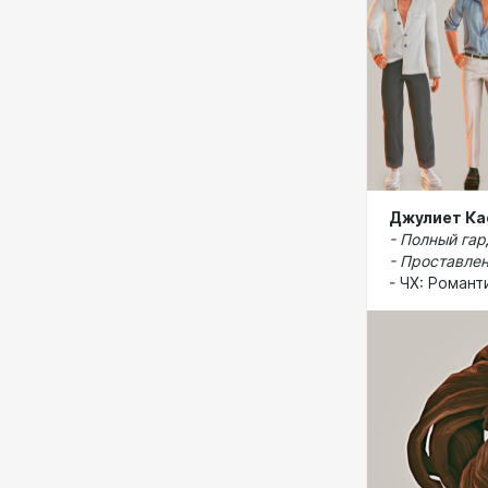
Джулиет Ка
-
Полный гар
- Проставле
- ЧХ: Роман