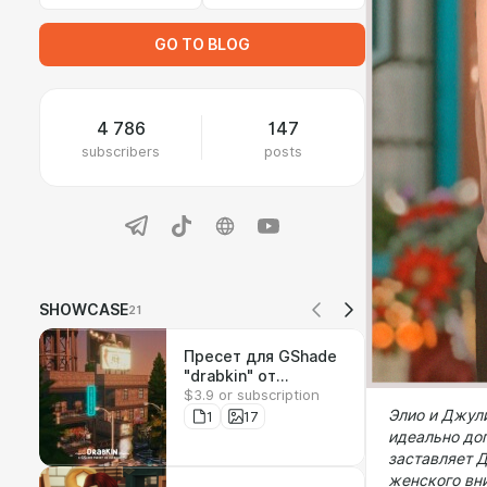
GO TO BLOG
4 786
147
subscribers
posts
SHOWCASE
21
Пресет для GShade
"drabkin" от
$3.9 or subscription
nulevhroma
Элио и Джули
1
17
идеально доп
заставляет 
женского вн