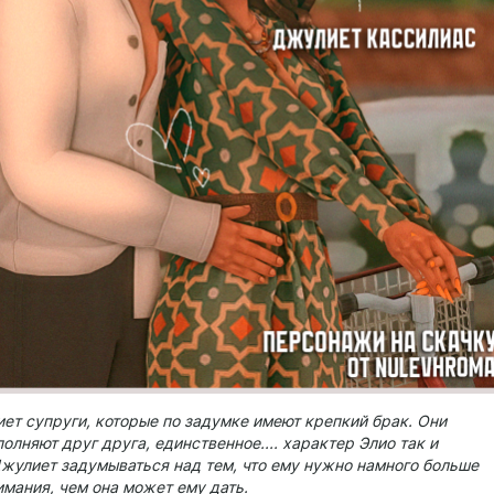
ет супруги, которые по задумке имеют крепкий брак. Они
олняют друг друга, единственное.... характер Элио так и
Джулиет задумываться над тем, что ему нужно намного больше
имания, чем она может ему дать.