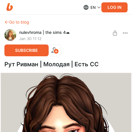
LOG IN
EN
Go to blog
nulevhroma | the sims 4🐢
Jan 30 11:12
SUBSCRIBE
Рут Ривман | Молодая | Есть СС