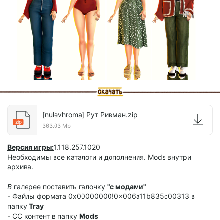
[nulevhroma] Рут Ривман.zip
zip
363.03 Mb
Версия игры:
1.118.257.1020
Необходимы все каталоги и дополнения. Mods внутри
архива.
В
галерее поставить галочку
"с модами"
- Файлы формата 0x00000000!0x006a11b835c00313 в
папку
Tray
- CC контент в папку
Mods