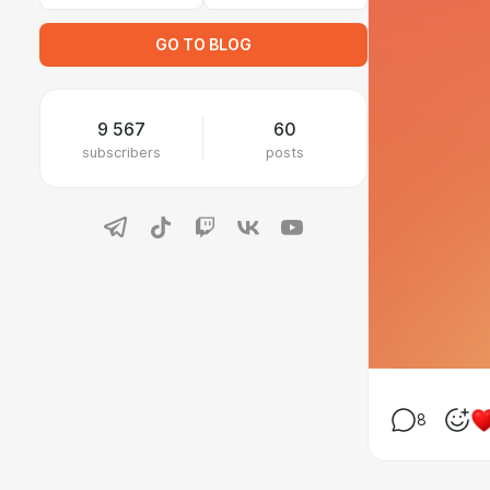
GO TO BLOG
9 567
60
subscribers
posts
8