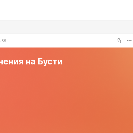
1:55
нения на Бусти