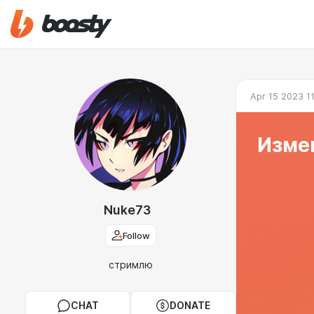
Apr 15 2023 1
Изме
Nuke73
Follow
стримлю
CHAT
DONATE