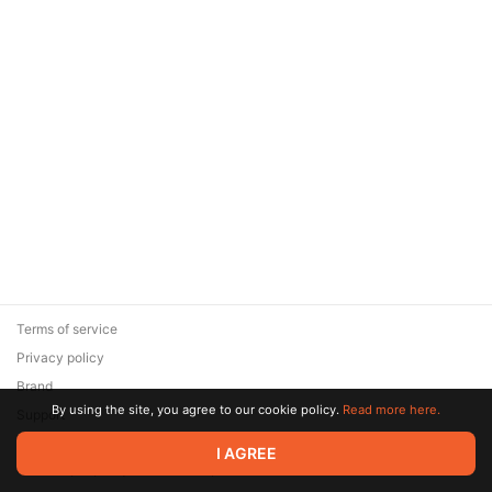
Terms of service
Privacy policy
Brand
By using the site, you agree to our cookie policy.
Read more here.
Support
© 2026 Zaya Solutions Limited. All rights reserved. All trademarks
I AGREE
are the property of their respective owners.