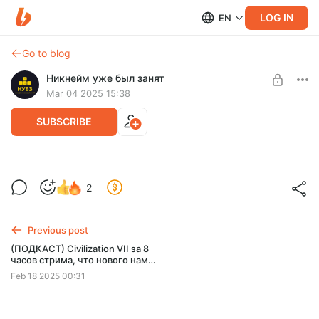
LOG IN
EN
Go to blog
Никнейм уже был занят
Mar 04 2025 15:38
SUBSCRIBE
Игры, деньги и PR! Николай Борозов из
Level required:
2
Акеллы, Sony и EA. Даня Каменев из
Картофель фри
FatPony
SUBSCRIBE
Previous post
(ПОДКАСТ) Civilization VII за 8
часов стрима, что нового нам
показали Sony и сериал Мамонт
Feb 18 2025 00:31