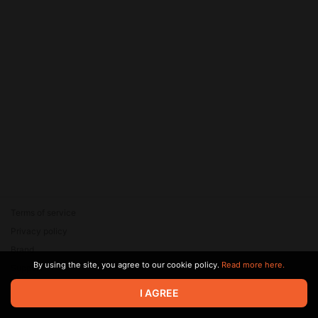
Terms of service
Privacy policy
Brand
By using the site, you agree to our cookie policy.
Read more here.
Support
© 2026 Zaya Solutions Limited. All rights reserved. All trademarks
I AGREE
are the property of their respective owners.