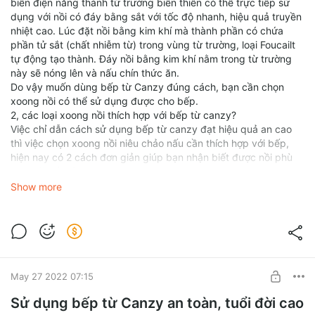
biến điện năng thành từ trường biến thiên có thể trực tiếp sử
dụng với nồi có đáy bằng sắt với tốc độ nhanh, hiệu quả truyền
nhiệt cao. Lúc đặt nồi bằng kim khí mà thành phần có chứa
phần tử sắt (chất nhiễm từ) trong vùng từ trường, loại Foucailt
tự động tạo thành. Đáy nồi bằng kim khí nằm trong từ trường
này sẽ nóng lên và nấu chín thức ăn.
Do vậy muốn dùng bếp từ Canzy đúng cách, bạn cần chọn
xoong nồi có thể sử dụng được cho bếp.
2, các loại xoong nồi thích hợp với bếp từ canzy?
Việc chỉ dẫn cách sử dụng bếp từ canzy đạt hiệu quả an cao
thì việc chọn xoong nồi niêu chảo nấu cần thích hợp với bếp,
hiện nay có 2 cách đơn giản giúp bạn nhận biết được nồi phù
hợp với bếp từ canzy:
dùng nam châm đặt vào phần đáy xoong, nếu nam châm bị hút
Show more
vào chứng minh đáy có nhiễm từ tính và dụng cụ đấy dùng
được cho bếp từ và ngược lại
sử dụng các dòng công cụ nấu ăn chuyên dụng có ký hiệu (
như hình dưới) in sẵn trên đáy nồi
dù rằng, bếp từ Canzy vẫn có thể nấu nướng được với những
loại xoong nồi có đáy lồi lõm nhưng để đạt hiệu suất nhiệt cao
May 27 2022 07:15
nhất bạn nên dùng dòng có đáy bằng phẳng, càng ít họa tiết
hoa văn trang hoàng càng tốt.
Sử dụng bếp từ Canzy an toàn, tuổi đời cao
Có thể bạn chưa biết, mâm từ trên bếp từ Canzy có khả năng