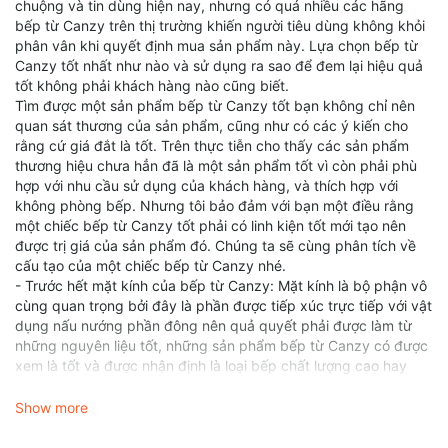
chuộng và tin dùng hiện nay, nhưng có quá nhiều các hãng
bếp từ Canzy trên thị trường khiến người tiêu dùng không khỏi
phân vân khi quyết định mua sản phẩm này. Lựa chọn bếp từ
Canzy tốt nhất như nào và sử dụng ra sao để đem lại hiệu quả
tốt không phải khách hàng nào cũng biết.
Tìm được một sản phẩm bếp từ Canzy tốt bạn không chỉ nên
quan sát thương của sản phẩm, cũng như có các ý kiến cho
rằng cứ giá đắt là tốt. Trên thực tiễn cho thấy các sản phẩm
thương hiệu chưa hẳn đã là một sản phẩm tốt vì còn phải phù
hợp với nhu cầu sử dụng của khách hàng, và thích hợp với
không phòng bếp. Nhưng tôi bảo đảm với bạn một điều rằng
một chiếc bếp từ Canzy tốt phải có linh kiện tốt mới tạo nên
được trị giá của sản phẩm đó. Chúng ta sẽ cùng phân tích về
cấu tạo của một chiếc bếp từ Canzy nhé.
- Trước hết mặt kính của bếp từ Canzy: Mặt kính là bộ phận vô
cùng quan trọng bởi đây là phần được tiếp xúc trực tiếp với vật
dụng nấu nướng phần đông nên quả quyết phải được làm từ
những nguyên liệu tốt, những sản phẩm bếp từ Canzy có được
xem là tốt và được nhận định là loại bếp chất lượng cao hay
không, thông thường quý khách hàng sẽ nhìn đầu tiên là mặt
kính. Mặt kính tốt chất lượng đạt chuẩn châu âu phải nhắc tới
Show more
dòng nhãn hàng Schott Ceran nhập ngoại từ Đức, mẫu kính này
có khả năng chịu lực chịu nhiệt tốt và chịu được sốc nhiệt cao.