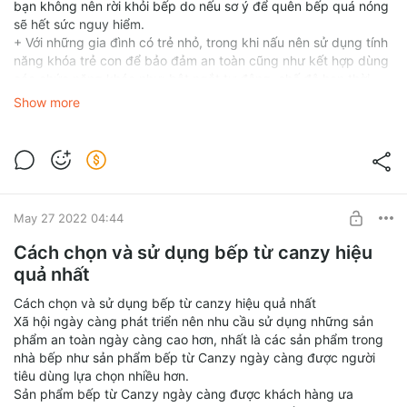
bạn không nên rời khỏi bếp do nếu sơ ý để quên bếp quá nóng
sẽ hết sức nguy hiểm.
+ Với những gia đình có trẻ nhỏ, trong khi nấu nên sử dụng tính
năng khóa trẻ con để bảo đảm an toàn cũng như kết hợp dùng
các chức năng khác như: bật ngắt tự động, chế độ hẹn thời
gian, cảnh báo nhiệt độ dư…
Show more
+ giảm thiểu đặt xoong nồi lên bếp quá lâu mà không có thực
phẩm trong nồi. Vì thế, cần chuẩn bị sẵn thực phẩm để khi bật
bếp có thiết chế biến luôn.
+ Không chuyển dịch bếp khi đang đun nấu, tốt nhất là giảm
thiểu để thực phẩm hoặc nước rơi vào bếp.
+ Với những món ăn ninh, hầm bạn có thể tắt bếp trước 5 – 10
May 27 2022 04:44
phút, tận dụng lượng nhiệt vẫn còn phóng ra trong lúc này để
làm nóng thức ăn và tiết kiệm điện hiệu quả.
Cách chọn và sử dụng bếp từ canzy hiệu
+ nếu mất điện đột ngột lúc đang nấu thì bạn nên rút dây, tắt
quả nhất
nguồn điện.
2. Những việc cần làm khi không sử dụng bếp từ Canzy
Cách chọn và sử dụng bếp từ canzy hiệu quả nhất
Xã hội ngày càng phát triển nên nhu cầu sử dụng những sản
phẩm an toàn ngày càng cao hơn, nhất là các sản phẩm trong
nhà bếp như sản phẩm bếp từ Canzy ngày càng được người
tiêu dùng lựa chọn nhiều hơn.
Sản phẩm bếp từ Canzy ngày càng được khách hàng ưa