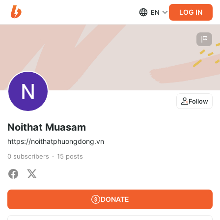
LOG IN
EN
Follow
Noithat Muasam
https://noithatphuongdong.vn
0
subscribers
15
posts
DONATE