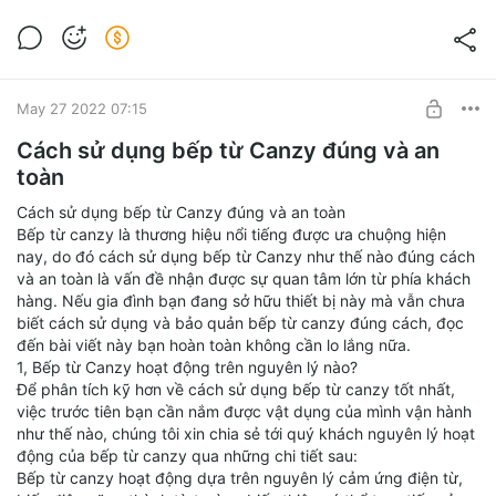
Bếp từ Cata có tốt không? Ưu khuyết điểm
của bếp Cata
Post is available after purchase
BUY FOR $0.13
May 27 2022 07:15
Cách sử dụng bếp từ Canzy đúng và an
toàn
Cách sử dụng bếp từ Canzy đúng và an toàn
Bếp từ canzy là thương hiệu nổi tiếng được ưa chuộng hiện
nay, do đó cách sử dụng bếp từ Canzy như thế nào đúng cách
và an toàn là vấn đề nhận được sự quan tâm lớn từ phía khách
hàng. Nếu gia đình bạn đang sở hữu thiết bị này mà vẫn chưa
biết cách sử dụng và bảo quản bếp từ canzy đúng cách, đọc
đến bài viết này bạn hoàn toàn không cần lo lắng nữa.
1, Bếp từ Canzy hoạt động trên nguyên lý nào?
Để phân tích kỹ hơn về cách sử dụng bếp từ canzy tốt nhất,
việc trước tiên bạn cần nắm được vật dụng của mình vận hành
như thế nào, chúng tôi xin chia sẻ tới quý khách nguyên lý hoạt
động của bếp từ canzy qua những chi tiết sau:
Bếp từ canzy hoạt động dựa trên nguyên lý cảm ứng điện từ,