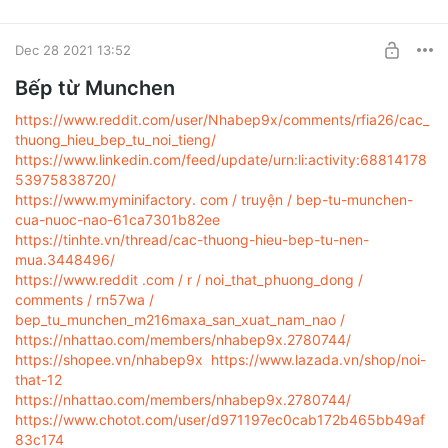
BUY FOR $0.13
Dec 28 2021 13:52
Bếp từ Munchen
https://www.reddit.com/user/Nhabep9x/comments/rfia26/cac_
thuong_hieu_bep_tu_noi_tieng/
https://www.linkedin.com/feed/update/urn:li:activity:68814178
53975838720/
https://www.myminifactory. com / truyện / bep-tu-munchen-
cua-nuoc-nao-61ca7301b82ee
https://tinhte.vn/thread/cac-thuong-hieu-bep-tu-nen-
mua.3448496/
https://www.reddit .com / r / noi_that_phuong_dong /
comments / rn57wa /
bep_tu_munchen_m216maxa_san_xuat_nam_nao /
https://nhattao.com/members/nhabep9x.2780744/
https://shopee.vn/nhabep9x
https://www.lazada.vn/shop/noi-
that-12
https://nhattao.com/members/nhabep9x.2780744/
https://www.chotot.com/user/d971197ec0cab172b465bb49af
83c174