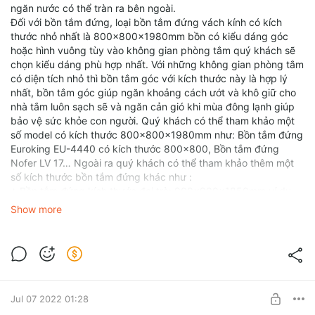
ngăn nước có thể tràn ra bên ngoài.
Đối với bồn tắm đứng, loại bồn tắm đứng vách kính có kích
thước nhỏ nhất là 800x800x1980mm bồn có kiểu dáng góc
hoặc hình vuông tùy vào không gian phòng tắm quý khách sẽ
chọn kiểu dáng phù hợp nhất. Với những không gian phòng tắm
có diện tích nhỏ thì bồn tắm góc với kích thước này là hợp lý
nhất, bồn tắm góc giúp ngăn khoảng cách ướt và khô giữ cho
nhà tắm luôn sạch sẽ và ngăn cản gió khi mùa đông lạnh giúp
bảo vệ sức khỏe con người. Quý khách có thể tham khảo một
số model có kích thước 800x800x1980mm như: Bồn tắm đứng
Euroking EU-4440 có kích thước 800x800, Bồn tắm đứng
Nofer LV 17… Ngoài ra quý khách có thể tham khảo thêm một
số kích thước bồn tắm đứng khác như :
+ Bồn tắm đứng kích thước đại trà: 900x900x1850mm ví dụ
mẫu Bồn tắm đứng Govern YKL-P90 , bồn tắm đứng Daros DR
Show more
16-22
+ Bồn tắm đứng kích thước lớn hơn: 1000x1000x1850mm,
1000x1000x1850mm ví dụ mẫu bồn tắm daros DR 16-19, bồn
tắm daros DR16-21.
+ Bồn tắm đứng kích thước lớn: 1200 x 800 x 1850mm ví dụ
mẫu Bồn tắm đứng Nofer LV-67L.
Jul 07 2022 01:28
Kích thước bồn tắm nằm mini