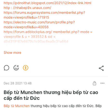
https://pdnoithat.blogspot.com/2021/12/index-link.html
http : //nhabep9x.unaux.com/
https://forums.eugensystems.com/memberlist.php?
mode=viewprofile&u=171915
https://electro-music.com/forum/profile.php?
mode=viewprofile&u=40056
https://forum.adblockplus.org/ memberlist.php? mode =
viewprofile & u = 393552 & sid =
d5d319167e6679c1c90ac8ea0c31a66d
https://dxboard.dialux.com/memberlist.php?
mode=viewprofile&u=50763
Show more
https://forum.median-xl.com/memberlist.php?
mode=viewprofile&u= 57847
https://scioly.org/forums/memberlist.php?
mode=viewprofile&u=104154
https://lmms.io/forum/memberlist.php?
mode=viewprofile&u=9784
Dec 28 2021 13:48
https://www.promods.net/memberlist .php? mode = viewprofile
& u = 1717442
Bếp từ Munchen thương hiệu bếp từ cao
https://forum.artemis-fowl.com/memberlist.php?
cấp đến từ Đức
mode=viewprofile&u=54650
https://community.mybb.com/user-143245.html
Bếp từ Munchen
thương hiệu bếp từ cao cấp đến từ Đức. Bếp