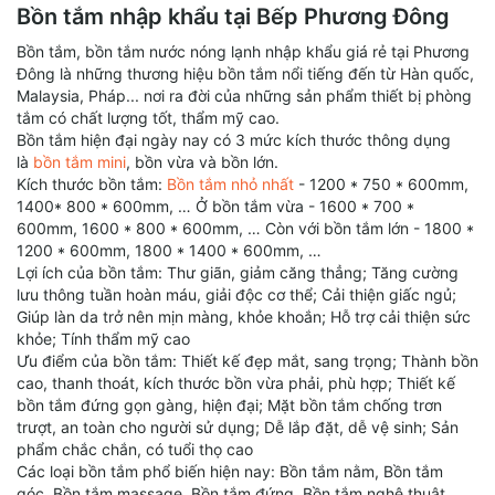
Kích thước bồn tắm nằm mini nhỏ sẽ có chiều dài trong
Bồn tắm nhập khẩu tại Bếp Phương Đông
1200mm, 1370, đến 1400mm nhằm giúp người dùng tận dụng
được không gian tắm một cách tối đa nhưng lại không mang
Bồn tắm, bồn tắm nước nóng lạnh nhập khẩu giá rẻ tại Phương
đến cảm giác chật hẹp. Trong đó kích thước nhỏ nhất là
Đông là những thương hiệu bồn tắm nổi tiếng đến từ Hàn quốc,
1200x700 mm có ở các thương hiệu: bồn tắm Euroca ( bồn tắm
Malaysia, Pháp... nơi ra đời của những sản phẩm thiết bị phòng
Euroca EU1-1270 ), bồn tắm Amazon ( bồn tắm Amazon TP
tắm có chất lượng tốt, thẩm mỹ cao.
7073 )
Bồn tắm hiện đại ngày nay có 3 mức kích thước thông dụng
Ngoài ra còn có một số kích thước mà bạn có thể tham khảo
là
bồn tắm mini
, bồn vừa và bồn lớn.
cho không gian tắm của gia đình:
Kích thước bồn tắm:
Bồn tắm nhỏ nhất
- 1200 * 750 * 600mm,
- Bồn tắm mini kích thước 1200mm: bồn tắm Govern JS
1400* 800 * 600mm, … Ở bồn tắm vừa - 1600 * 700 *
0921, bồn tắm nghệ thuật Monaco MC-1011
600mm, 1600 * 800 * 600mm, … Còn với bồn tắm lớn - 1800 *
- Bồn tắm mini kích thước 1300mm: bồn tắm Daros HT-56, bồn
1200 * 600mm, 1800 * 1400 * 600mm, …
tắm Daros HT-81
Lợi ích của bồn tắm: Thư giãn, giảm căng thẳng; Tăng cường
lưu thông tuần hoàn máu, giải độc cơ thể; Cải thiện giấc ngủ;
Giúp làn da trở nên mịn màng, khỏe khoắn; Hỗ trợ cải thiện sức
khỏe; Tính thẩm mỹ cao
Ưu điểm của bồn tắm: Thiết kế đẹp mắt, sang trọng; Thành bồn
cao, thanh thoát, kích thước bồn vừa phải, phù hợp; Thiết kế
bồn tắm đứng gọn gàng, hiện đại; Mặt bồn tắm chống trơn
trượt, an toàn cho người sử dụng; Dễ lắp đặt, dễ vệ sinh; Sản
phẩm chắc chắn, có tuổi thọ cao
Các loại bồn tắm phổ biến hiện nay: Bồn tắm nằm, Bồn tắm
góc, Bồn tắm massage, Bồn tắm đứng, Bồn tắm nghệ thuật,