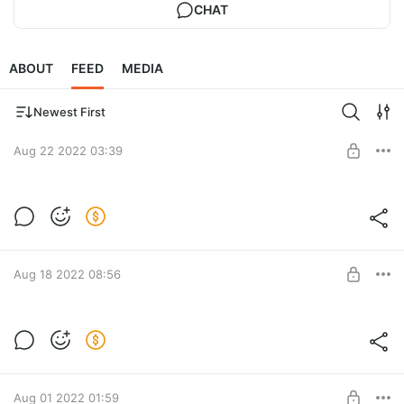
CHAT
ABOUT
FEED
MEDIA
Newest First
Aug 22 2022 03:39
May xong hoi nhap khau chinh hang gia re
Post is available after purchase
BUY FOR $0.13
Aug 18 2022 08:56
Lap dat phong xong hoi nhap khau chinh
hang
Post is available after purchase
BUY FOR $0.13
Aug 01 2022 01:59