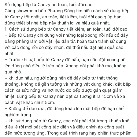
Sử dụng bếp từ Canzy an toàn, tuổi đời cao
nhận diện đáy nồi, đối với đáy xoong nồi có kích cỡ quá to, hay
Cùng showroom bếp Phương Đông tìm hiểu cách sử dụng bếp
quá nhỏ so với kích cỡ vùng nấu thì bếp từ sẽ báo lỗi và không
từ Canzy tốt nhất, an toàn, tiết kiệm, tuổi đời cao giúp bạn
vận hành. Chính do đó bạn nên đọc tham số kỹ thuật để biết
dùng thiết bị nhà bếp này thuận lợi và hiệu quả nhất.
đáy nồi bao nhiêu cm là thích hợp.
1. Cách sử dụng bếp từ Canzy tiết kiệm, an toàn, tuổi đời cao
+ Bếp từ Canzy chỉ dùng với những loại xoong nồi nấu có đáy
bằng phẳng làm bởi vật liệu dẫn từ, hoàn toàn tránh sử dụng
với các dòng nồi có đáy nhọn, để thổi nấu đạt hiệu quả cao
nhất.
+ Trước khi bật bếp từ Canzy để nấu, bạn cần đặt xoong nồi
lên đúng chỗ điều lệ trên bếp. Xoong nồi phải khô ráo, không
quá nhỏ.
+ khi đun nấu, người dùng nên để đáy bếp từ thật thông
thoáng, không để gần tường và những vật dụng khác, đặt bếp
cách xa sức nóng và hơi nước do bếp được gắn quạt giảm
nhiệt. Lưng bếp từ Canzy nên đặt xa tường ít ra 15cm và xa
cách vật khác chí ít 5cm.
+ Không để dao dĩa, đồ dùng khác lên mặt bếp để hạn chế
nghiêm trọng.
+ khi sử dụng bếp từ Canzy, các nồi phải đặt trong khuôn khổ
điều lệ rồi mới bật công tắc điện và điều chỉnh áp công suất
đến mức tương ứng. Trong quá trình rang hay chiên thực phẩm