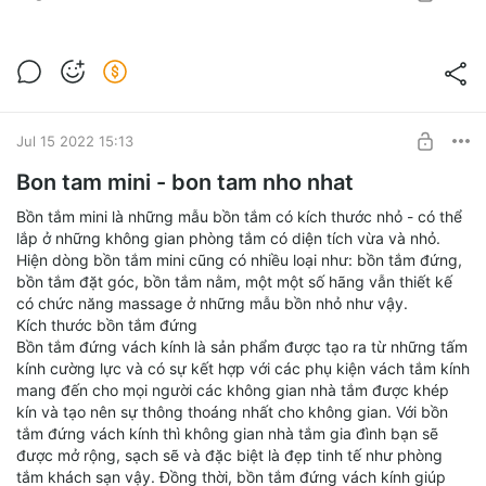
Bon tam mini nhap khau gia re tai Noi That
Phuong Dong
Post is available after purchase
BUY FOR $0.13
Jul 15 2022 15:13
Bon tam mini - bon tam nho nhat
Bồn tắm mini là những mẫu bồn tắm có kích thước nhỏ - có thể
lắp ở những không gian phòng tắm có diện tích vừa và nhỏ.
Hiện dòng bồn tắm mini cũng có nhiều loại như: bồn tắm đứng,
bồn tắm đặt góc, bồn tắm nằm, một một số hãng vẫn thiết kế
có chức năng massage ở những mẫu bồn nhỏ như vậy.
Kích thước bồn tắm đứng
Bồn tắm đứng vách kính là sản phẩm được tạo ra từ những tấm
kính cường lực và có sự kết hợp với các phụ kiện vách tắm kính
mang đến cho mọi người các không gian nhà tắm được khép
kín và tạo nên sự thông thoáng nhất cho không gian. Với bồn
tắm đứng vách kính thì không gian nhà tắm gia đình bạn sẽ
được mở rộng, sạch sẽ và đặc biệt là đẹp tinh tế như phòng
tắm khách sạn vậy. Đồng thời, bồn tắm đứng vách kính giúp