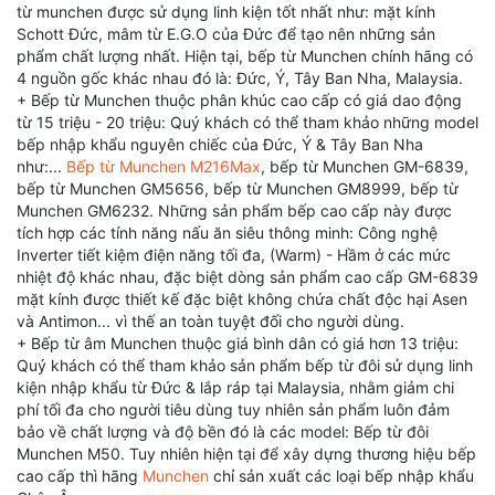
https://www.logicprohelp.com/forum/memberlist.php?
từ munchen được sử dụng linh kiện tốt nhất như: mặt kính
mode=viewprofile&u=114806
Schott Đức, mâm từ E.G.O của Đức để tạo nên những sản
https://www.mindphp.com/forums/memberlist.php?
phẩm chất lượng nhất. Hiện tại, bếp từ Munchen chính hãng có
mode=viewprofile&u=30064
4 nguồn gốc khác nhau đó là: Đức, Ý, Tây Ban Nha, Malaysia.
http://www.300blktalk. com / forum / memberlist.php? mode =
+ Bếp từ Munchen thuộc phân khúc cao cấp có giá dao động
viewprofile & u = 79374
từ 15 triệu - 20 triệu: Quý khách có thể tham khảo những model
bếp nhập khẩu nguyên chiếc của Đức, Ý & Tây Ban Nha
như:...
Bếp từ Munchen M216Max
, bếp từ Munchen GM-6839,
bếp từ Munchen GM5656, bếp từ Munchen GM8999, bếp từ
Munchen GM6232. Những sản phẩm bếp cao cấp này được
tích hợp các tính năng nấu ăn siêu thông minh: Công nghệ
Inverter tiết kiệm điện năng tối đa, (Warm) - Hầm ở các mức
nhiệt độ khác nhau, đặc biệt dòng sản phẩm cao cấp GM-6839
mặt kính được thiết kế đặc biệt không chứa chất độc hại Asen
và Antimon... vì thế an toàn tuyệt đối cho người dùng.
+ Bếp từ âm Munchen thuộc giá bình dân có giá hơn 13 triệu:
Quý khách có thể tham khảo sản phẩm bếp từ đôi sử dụng linh
kiện nhập khẩu từ Đức & lắp ráp tại Malaysia, nhằm giảm chi
phí tối đa cho người tiêu dùng tuy nhiên sản phẩm luôn đảm
bảo về chất lượng và độ bền đó là các model: Bếp từ đôi
Munchen M50. Tuy nhiên hiện tại để xây dựng thương hiệu bếp
cao cấp thì hãng
Munchen
chỉ sản xuất các loại bếp nhập khẩu